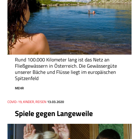
Rund 100.000 Kilometer lang ist das Netz an
Fließgewässern in Österreich. Die Gewässergüte
unserer Bäche und Flüsse liegt im europäischen
Spitzenfeld
MEHR
Thema
COVID-19, KINDER, REISEN
Datum
13.03.2020
Spiele gegen Langeweile