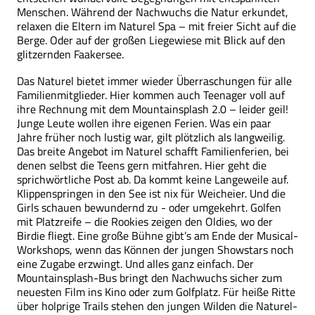
Menschen. Während der Nachwuchs die Natur erkundet,
relaxen die Eltern im Naturel Spa – mit freier Sicht auf die
Berge. Oder auf der großen Liegewiese mit Blick auf den
glitzernden Faakersee.
Das Naturel bietet immer wieder Überraschungen für alle
Familienmitglieder. Hier kommen auch Teenager voll auf
ihre Rechnung mit dem Mountainsplash 2.0 – leider geil!
Junge Leute wollen ihre eigenen Ferien. Was ein paar
Jahre früher noch lustig war, gilt plötzlich als langweilig.
Das breite Angebot im Naturel schafft Familienferien, bei
denen selbst die Teens gern mitfahren. Hier geht die
sprichwörtliche Post ab. Da kommt keine Langeweile auf.
Klippenspringen in den See ist nix für Weicheier. Und die
Girls schauen bewundernd zu - oder umgekehrt. Golfen
mit Platzreife – die Rookies zeigen den Oldies, wo der
Birdie fliegt. Eine große Bühne gibt’s am Ende der Musical-
Workshops, wenn das Können der jungen Showstars noch
eine Zugabe erzwingt. Und alles ganz einfach. Der
Mountainsplash-Bus bringt den Nachwuchs sicher zum
neuesten Film ins Kino oder zum Golfplatz. Für heiße Ritte
über holprige Trails stehen den jungen Wilden die Naturel-