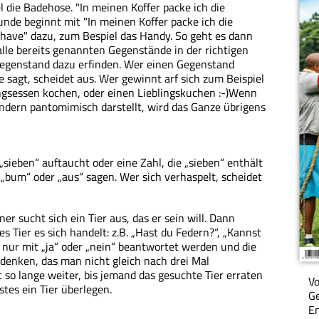
 die Badehose. "In meinen Koffer packe ich die
unde beginnt mit "In meinen Koffer packe ich die
have" dazu, zum Bespiel das Handy. So geht es dann
alle bereits genannten Gegenstände in der richtigen
egenstand dazu erfinden. Wer einen Gegenstand
e sagt, scheidet aus. Wer gewinnt arf sich zum Beispiel
ngsessen kochen, oder einen Lieblingskuchen :-)Wenn
ndern pantomimisch darstellt, wird das Ganze übrigens
„sieben“ auftaucht oder eine Zahl, die „sieben“ enthält
 „bum“ oder „aus“ sagen. Wer sich verhaspelt, scheidet
Einer sucht sich ein Tier aus, das er sein will. Dann
 Tier es sich handelt: z.B. „Hast du Federn?“, „Kannst
nur mit „ja“ oder „nein“ beantwortet werden und die
udenken, das man nicht gleich nach drei Mal
 so lange weiter, bis jemand das gesuchte Tier erraten
Vo
stes ein Tier überlegen.
Ge
En