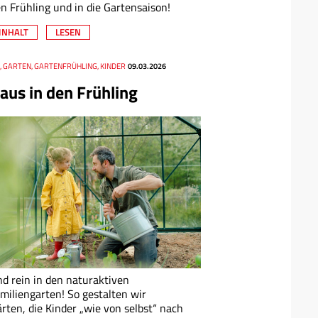
n Frühling und in die Gartensaison!
INHALT
LESEN
, GARTEN, GARTENFRÜHLING, KINDER
09.03.2026
aus in den Frühling
d rein in den naturaktiven
miliengarten! So gestalten wir
rten, die Kinder „wie von selbst“ nach