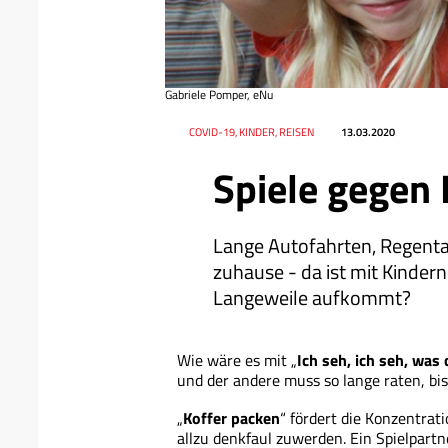
Gabriele Pomper, eNu
Datum
Ressort
COVID-19, KINDER, REISEN
13.03.2020
Spiele gegen
Lange Autofahrten, Regenta
zuhause - da ist mit Kinder
Langeweile aufkommt?
Wie wäre es mit „
Ich seh, ich seh, was 
und der andere muss so lange raten, bis
„
Koffer packen
“ fördert die Konzentrat
allzu denkfaul zuwerden. Ein Spielpart