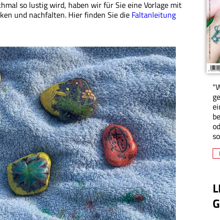
hmal so lustig wird, haben wir für Sie eine Vorlage mit
cken und nachfalten. Hier finden Sie die
Faltanleitung
"W
ge
ei
be
od
so
L
G