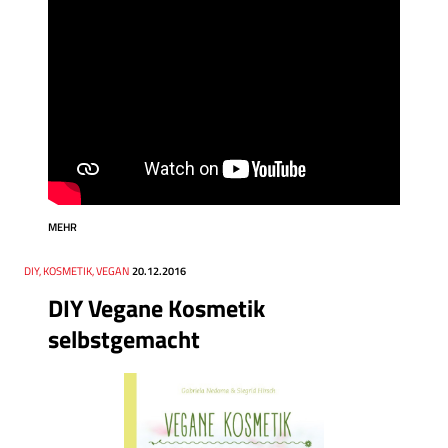
MEHR
Thema
DIY, KOSMETIK, VEGAN
Datum
20.12.2016
DIY Vegane Kosmetik
selbstgemacht