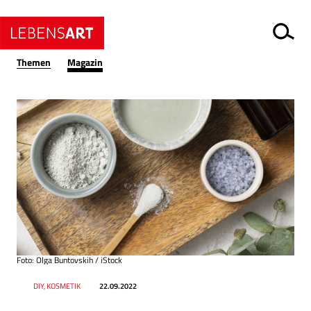
Themen
Magazin
Foto: Olga Buntovskih / iStock
Datum
Ressort
DIY, KOSMETIK
22.09.2022