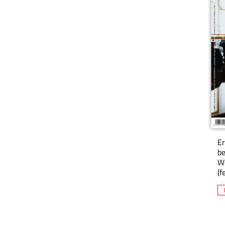
Er
be
We
(f