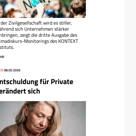
 der Zivilgesellschaft wird es stiller,
ährend sich Unternehmen stärker
nbringen, zeigt die dritte Ausgabe des
limadiskurs-Monitorings des KONTEXT
stituts.
HR
EN
08.05.2026
ntschuldung für Private
erändert sich