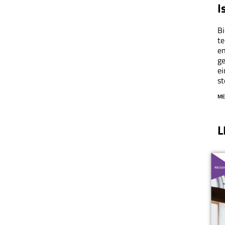
I
Bi
te
en
ge
ei
st
ME
L