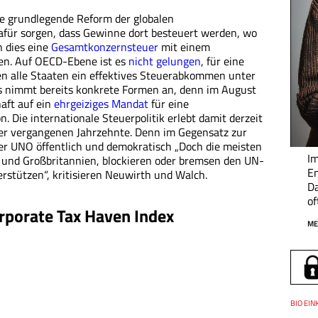
ne grundlegende Reform der globalen
für sorgen, dass Gewinne dort besteuert werden, wo
n dies eine
Gesamtkonzernsteuer
mit einem
ten. Auf OECD-Ebene ist es
nicht gelungen
, für eine
en alle Staaten ein effektives Steuerabkommen unter
s nimmt bereits konkrete Formen an, denn im August
aft auf ein
ehrgeiziges Mandat
für eine
 Die internationale Steuerpolitik erlebt damit derzeit
er vergangenen Jahrzehnte. Denn im Gegensatz zur
er UNO öffentlich und demokratisch „Doch die meisten
Im
und Großbritannien, blockieren oder bremsen den UN-
En
terstützen“, kritisieren Neuwirth und Walch.
Da
of
Corporate Tax Haven Index
ME
Thema
BIO EIN
Datum