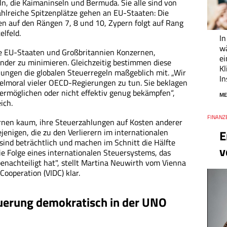
eln, die Kaimaninseln und Bermuda. Sie alle sind von
ahlreiche Spitzenplätze gehen an EU-Staaten: Die
en auf den Rängen 7, 8 und 10, Zypern folgt auf Rang
elfeld.
In
w
e EU-Staaten und Großbritannien Konzernen,
ei
nder zu minimieren. Gleichzeitig bestimmen diese
K
ngen die globalen Steuerregeln maßgeblich mit. „Wir
In
elmoral vieler OECD-Regierungen zu tun. Sie beklagen
t ermöglichen oder nicht effektiv genug bekämpfen“,
ME
ich.
Thema
FINANZ
Datum
rnen kaum, ihre Steuerzahlungen auf Kosten anderer
ejenigen, die zu den Verlierern im internationalen
E
sind beträchtlich und machen im Schnitt die Hälfte
v
ie Folge eines internationalen Steuersystems, das
enachteiligt hat", stellt Martina Neuwirth vom Vienna
Cooperation (VIDC) klar.
uerung demokratisch in der UNO