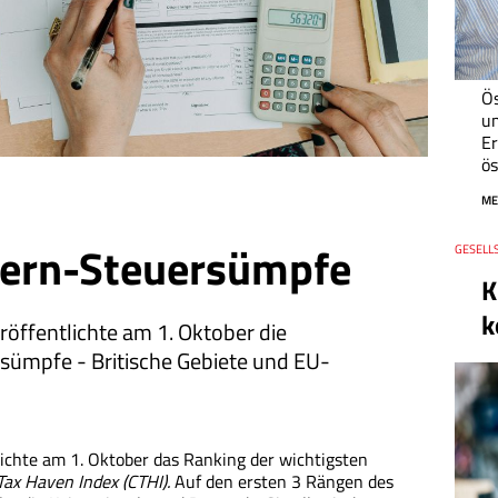
Ös
um
Er
ös
ME
zern-Steuersümpfe
Thema
GESELLS
Datum
K
k
röffentlichte am 1. Oktober die
sümpfe - Britische Gebiete und EU-
lichte am 1. Oktober das Ranking der wichtigsten
Tax Haven Index (CTHI).
Auf den ersten 3 Rängen des