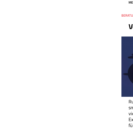
ME
Thema
BERATUN
V
Ru
sm
vi
Ex
fü