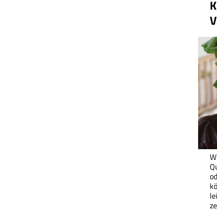
K
V
Wi
Q
od
kö
le
ze