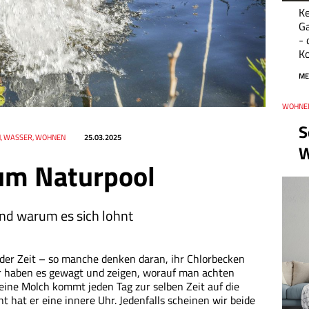
Ke
Ga
- 
Ko
ME
Thema
WOHNE
Datum
S
N, WASSER, WOHNEN
25.03.2025
W
um Naturpool
d warum es sich lohnt
der Zeit – so manche denken daran, ihr Chlorbecken
r haben es gewagt und zeigen, worauf man achten
eine Molch kommt jeden Tag zur selben Zeit auf die
ht hat er eine innere Uhr. Jedenfalls scheinen wir beide