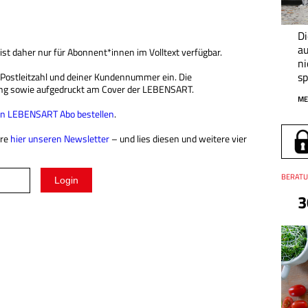
D
au
 ist daher nur für Abonnent*innen im Volltext verfügbar.
n
sp
r Postleitzahl und deiner Kundennummer ein. Die
ng sowie aufgedruckt am Cover der LEBENSART.
ME
ein LEBENSART Abo bestellen
.
ere
hier unseren Newsletter
– und lies diesen und weitere vier
Thema
BERATU
3