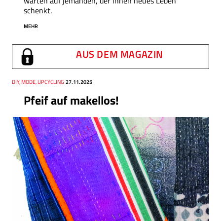
warten auf jemanden, der ihnen neues Leben
schenkt.
MEHR
AUS DEM MAGAZIN
Thema
DIY, MODE, UPCYCLING
Datum
27.11.2025
Pfeif auf makellos!