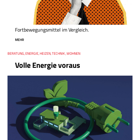
Fortbewegungsmittel im Vergleich.
MEHR
Thema
BERATUNG, ENERGIE, HEIZEN, TECHNIK , WOHNEN
Volle Energie voraus