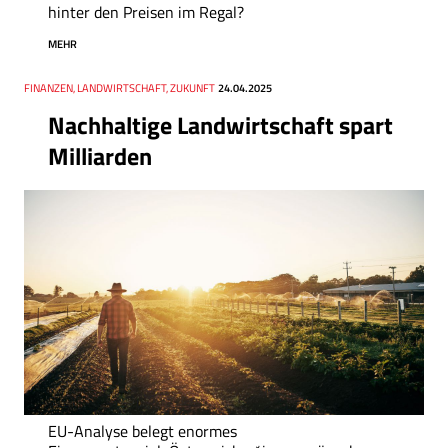
hinter den Preisen im Regal?
MEHR
Thema
FINANZEN, LANDWIRTSCHAFT, ZUKUNFT
Datum
24.04.2025
Nachhaltige Landwirtschaft spart
Milliarden
EU-Analyse belegt enormes