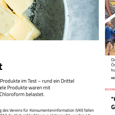
Da
t
Ös
ku
ME
Produkte im Test – rund ein Drittel
iele Produkte waren mit
Thema
BIO EIN
Datum
Chloroform belastet.
"
G
g des Vereins für Konsumenteninformation (VKI) fallen