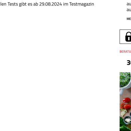
au
llen Tests gibt es ab 29.08.2024 im Testmagazin
a
ME
Thema
BERATU
3