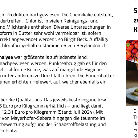
S
ch-Produkten nachgewiesen. Die Chemikalie entsteht,
z
ertreffen. „Chlor ist in vielen Reinigungs- und
und Milchtanks enthalten. Diverse Untersuchungen in
K
oform in Butter sehr wohl vermeidbar ist, sofern
rekt angewendet werden“, so Birgit Beck. Auffällig:
 Chloroformgehalten stammen 6 von Berglandmilch.
nalyse
war größtenteils zufriedenstellend.
 nachgewiesen werden. Punkteabzug gab es für den
ielt coliforme Keime, was auf mangelnde Hygiene
n unter anderem zu Durchfall führen. Die Bauernbutter
inen erhöhten Hefewert auf, welcher ebenfalls ein
 über die Qualität aus. Das jeweils beste vegane bzw.
6 Euro pro Kilogramm erhältlich – und liegt damit
Di
 12,31 Euro pro Kilogramm (Stand: Juli 2024). Mit
Tr
er von Mayerhofer-Sebera hingegen die teuerste im
do
amtbewertung aufgrund der Schadstoffbelastung und
En
n Platz.
K