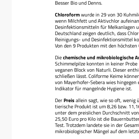
Besser Bio und Denns.
Chloroform
wurde in 29 von 30 Kuhmil
wenn Milchfett und Aktivchlor aufeinand
Desinfektionsmitteln für Melkanlagen 
Deutschland zeigen deutlich, dass Chlor
Reinigungs- und Desinfektionsmittel kor
Von den 9 Produkten mit den höchsten
Die
chemische und mikrobiologische A
Schimmelpilze konnten in keiner Probe
veganen Block von Naturli. Dieser enth
schließen lässt. Coliforme Keime könne
von Mayerhofer-Sebera wies hingegen e
Indikator für mangelnde Hygiene ist.
Der
Preis
allein sagt, wie so oft, wenig
tierische Produkt ist um 8,26 bzw. 11,1
unter dem preislichen Durchschnitt von
25,50 Euro pro Kilo ist die Bauernbutt
Test. Trotzdem landete sie in der Ges
mikrobiologischer Mängel auf dem letzte