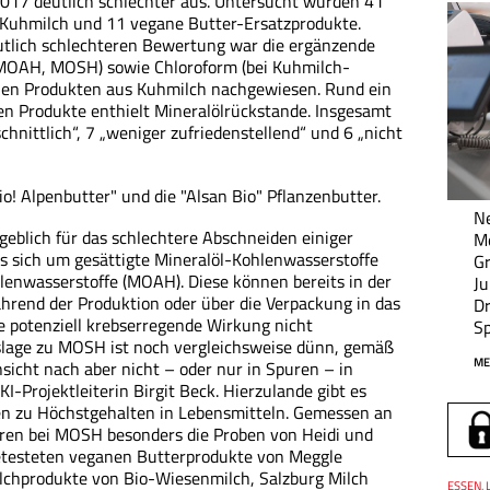
2017 deutlich schlechter aus. Untersucht wurden 41
 Kuhmilch und 11 vegane Butter-Ersatzprodukte.
tlich schlechteren Bewertung war die ergänzende
(MOAH, MOSH) sowie Chloroform (bei Kuhmilch-
allen Produkten aus Kuhmilch nachgewiesen. Rund ein
en Produkte enthielt Mineralölrückstande. Insgesamt
chnittlich“, 7 „weniger zufriedenstellend“ und 6 „nicht
io! Alpenbutter" und die "Alsan Bio" Pflanzenbutter.
Ne
geblich für das schlechtere Abschneiden einiger
M
es sich um gesättigte Mineralöl-Kohlenwasserstoffe
Gr
enwasserstoffe (MOAH). Diese können bereits in der
Ju
hrend der Produktion oder über die Verpackung in das
Dr
 potenziell krebserregende Wirkung nicht
Sp
slage zu MOSH ist noch vergleichsweise dünn, gemäß
ME
nsicht nach aber nicht – oder nur in Spuren – in
I-Projektleiterin Birgit Beck. Hierzulande gibt es
ben zu Höchstgehalten in Lebensmitteln. Gemessen an
ren bei MOSH besonders die Proben von Heidi und
etesteten veganen Butterprodukte von Meggle
ilchprodukte von Bio-Wiesenmilch, Salzburg Milch
Thema
ESSEN, 