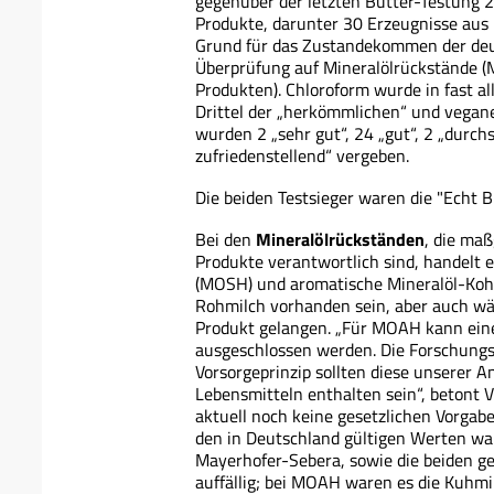
gegenüber der letzten Butter-Testung 
Produkte, darunter 30 Erzeugnisse aus
Grund für das Zustandekommen der deu
Überprüfung auf Mineralölrückstände 
Produkten). Chloroform wurde in fast 
Drittel der „herkömmlichen“ und vegan
wurden 2 „sehr gut“, 24 „gut“, 2 „durchs
zufriedenstellend“ vergeben.
Die beiden Testsieger waren die "Echt B
Bei den
Mineralölrückständen
, die maß
Produkte verantwortlich sind, handelt 
(MOSH) und aromatische Mineralöl-Kohl
Rohmilch vorhanden sein, aber auch wä
Produkt gelangen. „Für MOAH kann eine
ausgeschlossen werden. Die Forschung
Vorsorgeprinzip sollten diese unserer A
Lebensmitteln enthalten sein“, betont VK
aktuell noch keine gesetzlichen Vorga
den in Deutschland gültigen Werten wa
Mayerhofer-Sebera, sowie die beiden g
auffällig; bei MOAH waren es die Kuhm