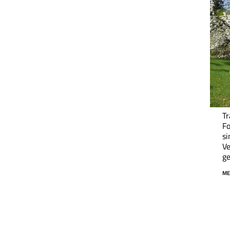
Tr
F
si
Ve
ge
ME