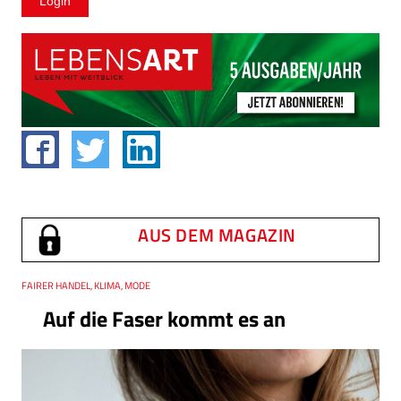
AUS DEM MAGAZIN
Thema
FAIRER HANDEL, KLIMA, MODE
Auf die Faser kommt es an