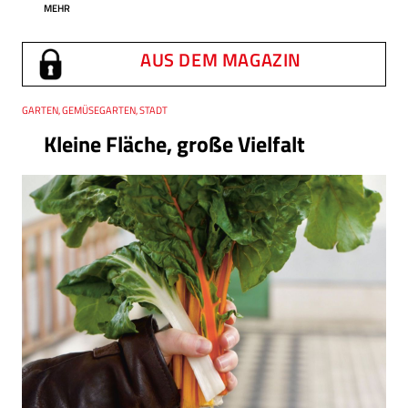
MEHR
AUS DEM MAGAZIN
Thema
GARTEN, GEMÜSEGARTEN, STADT
Kleine Fläche, große Vielfalt