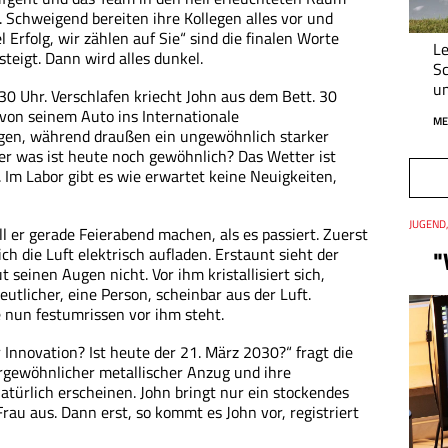
t. Schweigend bereiten ihre Kollegen alles vor und
 Erfolg, wir zählen auf Sie“ sind die finalen Worte
Le
 steigt. Dann wird alles dunkel.
Sc
un
30 Uhr. Verschlafen kriecht John aus dem Bett. 30
 von seinem Auto ins Internationale
ME
gen, während draußen ein ungewöhnlich starker
ber was ist heute noch gewöhnlich? Das Wetter ist
 Im Labor gibt es wie erwartet keine Neuigkeiten,
Thema
JUGEND
Datum
l er gerade Feierabend machen, als es passiert. Zuerst
sich die Luft elektrisch aufladen. Erstaunt sieht der
"
t seinen Augen nicht. Vor ihm kristallisiert sich,
tlicher, eine Person, scheinbar aus der Luft.
ie nun festumrissen vor ihm steht.
 Innovation? Ist heute der 21. März 2030?“ fragt die
rgewöhnlicher metallischer Anzug und ihre
atürlich erscheinen. John bringt nur ein stockendes
rau aus. Dann erst, so kommt es John vor, registriert