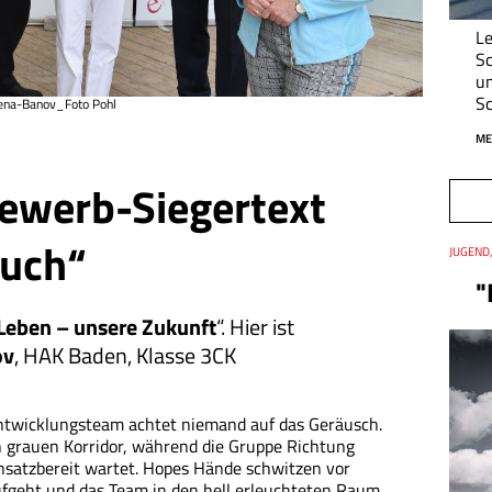
Le
Sc
un
Sc
ena-Banov_Foto Pohl
ME
ewerb-Siegertext
such“
Thema
JUGEND
Datum
"
Leben – unsere Zukunft
“. Hier ist
ov
, HAK Baden, Klasse 3CK
ntwicklungsteam achtet niemand auf das Geräusch.
en grauen Korridor, während die Gruppe Richtung
nsatzbereit wartet. Hopes Hände schwitzen vor
ufgeht und das Team in den hell erleuchteten Raum