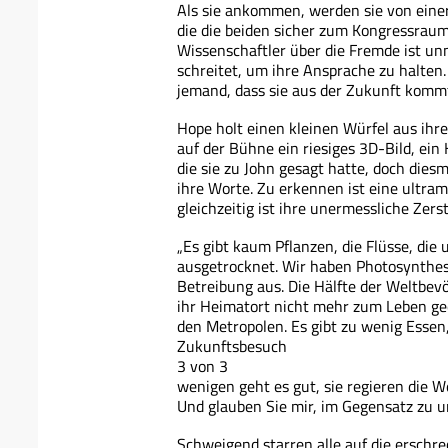
Als sie ankommen, werden sie von einer
die die beiden sicher zum Kongressraum 
Wissenschaftler über die Fremde ist un
schreitet, um ihre Ansprache zu halten
jemand, dass sie aus der Zukunft komm
Hope holt einen kleinen Würfel aus ihr
auf der Bühne ein riesiges 3D-Bild, ei
die sie zu John gesagt hatte, doch die
ihre Worte. Zu erkennen ist eine ultramo
gleichzeitig ist ihre unermessliche Zer
„Es gibt kaum Pflanzen, die Flüsse, die
ausgetrocknet. Wir haben Photosynthes
Betreibung aus. Die Hälfte der Weltbev
ihr Heimatort nicht mehr zum Leben gee
den Metropolen. Es gibt zu wenig Essen
Zukunftsbesuch
3 von 3
wenigen geht es gut, sie regieren die W
Und glauben Sie mir, im Gegensatz zu u
Schweigend starren alle auf die erschr