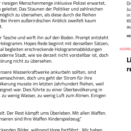
 riesigen Menschenmenge inklusive Polizei erwartet,
Di
geleitet. Das Staunen der Politiker und zahlreichen
J
möglich zu übersehen, als diese durch die Reihen
in
. Bei ihrem außerirdischen Anblick zweifelt kaum
Kl
t.
au
ME
er Tasche und wirft ihn auf den Boden. Prompt entsteht
n Hologramm. Hopes Rede beginnt mit denselben Sätzen,
smal begleiten erschreckende Hologrammabbildungen
Thema
JUGEND
Datum
derne Stadt, wie sie derzeit nicht vorstellbar ist, doch
L
störung nicht zu übersehen.
r
 unsere Wasserkraftwerke ankurbeln sollten, sind
emaschinen, doch uns geht der Strom für ihre
ölkerung musste im letzten Jahrhundert fliehen, weil
ignet war. Dies führte zu einer Überbevölkerung in
, zu wenig Wasser, zu wenig Luft zum Atmen. Einigen
elt. Der Rest kämpft ums Überleben. Mit allen Waffen.
nseren sind Ihre Waffen Kinderspielzeug.“
eckenden Bilder, während Hope fortfährt: „Wir haben