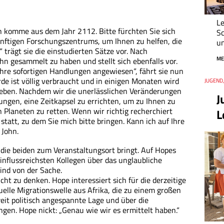
Le
h komme aus dem Jahr 2112. Bitte fürchten Sie sich
Sc
ünftigen Forschungszentrums, um Ihnen zu helfen, die
un
trägt sie die einstudierten Sätze vor. Nach
ME
n gesammelt zu haben und stellt sich ebenfalls vor.
Ihre sofortigen Handlungen angewiesen“, fährt sie nun
Erde ist völlig verbraucht und in einigen Monaten wird
Thema
JUGEND
Datum
eben. Nachdem wir die unerlässlichen Veränderungen
J
lungen, eine Zeitkapsel zu errichten, um zu Ihnen zu
 Planeten zu retten. Wenn wir richtig recherchiert
L
tatt, zu dem Sie mich bitte bringen. Kann ich auf Ihre
 John.
er die beiden zum Veranstaltungsort bringt. Auf Hopes
influssreichsten Kollegen über das unglaubliche
nd von der Sache.
ht zu denken. Hope interessiert sich für die derzeitige
tuelle Migrationswelle aus Afrika, die zu einem großen
it politisch angespannte Lage und über die
gen. Hope nickt: „Genau wie wir es ermittelt haben.“