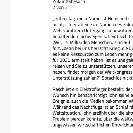
Zukunftsbesuch
2 von 3
„Guten Tag, mein Name ist Hope und ic
nicht, ich erscheine im Namen des zuk
Welt vor ihrem Untergang zu bewahren“ 
anhaltendem Schweigen scheint sich Joh
„Wir, 15 Milliarden Menschen, sind auf 
fort. „denn bei uns herrscht Krieg, die 
es keine Ressourcen zum Leben mehr g
für 2030 ermittelt haben, ist es uns ge
reisen und Sie zu unterstützen, unseren
haben, findet morgen der Weltkongress s
Unterstützung zählen?“ Sprachlos nickt
Rasch ist ein Elektroflieger bestellt, d
Wunsch hin benachrichtigt John seine e
Ereignis, auch die Medien bekommen Wi
Während des Nachtflugs ist an Schlaf nic
Weltsituation. John erzählt über die ak
Problem werden könnte, über die weltwe
ungewissen wirtschaftlichen Entwicklun