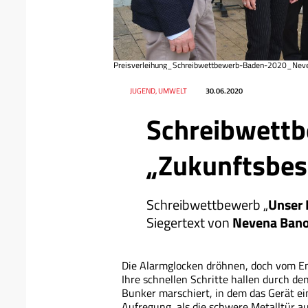
Preisverleihung_Schreibwettbewerb-Baden-2020_Nev
Datum
Ressort
JUGEND, UMWELT
30.06.2020
Schreibwettb
„Zukunftsbe
Schreibwettbewerb „
Unser 
Siegertext von
Nevena Ban
Die Alarmglocken dröhnen, doch vom E
Ihre schnellen Schritte hallen durch d
Bunker marschiert, in dem das Gerät ei
Aufregung, als die schwere Metalltür a