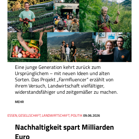
Eine junge Generation kehrt zurück zum
Ursprünglichem – mit neuen Ideen und alten
Sorten. Das Projekt „Farmfluencer“ erzählt von
ihrem Versuch, Landwirtschaft vielfältiger,
widerstandsfähiger und zeitgemäßer zu machen.
MEHR
Thema
ESSEN, GESELLSCHAFT, LANDWIRTSCHAFT, POLITIK
Datum
09.06.2026
Nachhaltigkeit spart Milliarden
Euro