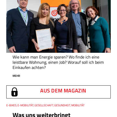
Wie kann man Energie sparen? Wo finde ich eine
leistbare Wohnung, einen Job? Worauf soll ich beim
Einkaufen achten?
MEHR
AUS DEM MAGAZIN
Thema
E-BIKES, E-MOBILITÄT, GESELLSCHAFT, GESUNDHEIT, MOBILITÄT
Was uns weiterbringt