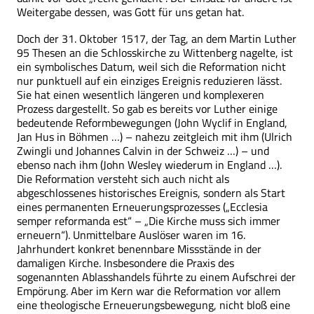
Weitergabe dessen, was Gott für uns getan hat.
Doch der 31. Oktober 1517, der Tag, an dem Martin Luther
95 Thesen an die Schlosskirche zu Wittenberg nagelte, ist
ein symbolisches Datum, weil sich die Reformation nicht
nur punktuell auf ein einziges Ereignis reduzieren lässt.
Sie hat einen wesentlich längeren und komplexeren
Prozess dargestellt. So gab es bereits vor Luther einige
bedeutende Reformbewegungen (John Wyclif in England,
Jan Hus in Böhmen …) – nahezu zeitgleich mit ihm (Ulrich
Zwingli und Johannes Calvin in der Schweiz …) – und
ebenso nach ihm (John Wesley wiederum in England …).
Die Reformation versteht sich auch nicht als
abgeschlossenes historisches Ereignis, sondern als Start
eines permanenten Erneuerungsprozesses („Ecclesia
semper reformanda est“ – „Die Kirche muss sich immer
erneuern“). Unmittelbare Auslöser waren im 16.
Jahrhundert konkret benennbare Missstände in der
damaligen Kirche. Insbesondere die Praxis des
sogenannten Ablasshandels führte zu einem Aufschrei der
Empörung. Aber im Kern war die Reformation vor allem
eine theologische Erneuerungsbewegung, nicht bloß eine