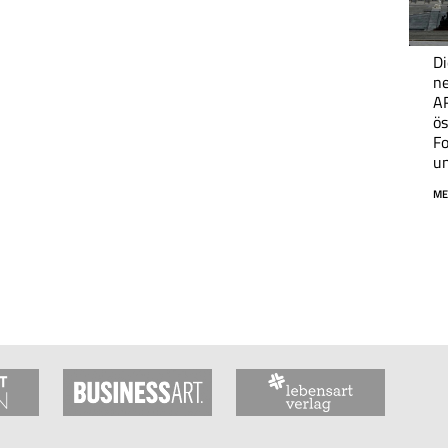
Di
n
A
ös
Fo
un
ME