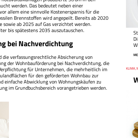
ucht werden. Das bedeutet neben einer
r allem eine sinnvolle Kostenersparnis für die
ssilen Brennstoffen wird angepeilt. Bereits ab 2020
le sowie ab 2025 auf Gas verzichtet werden.
Alter bis spätestens 2035 auszutauschen.
St
Di
g bei Nachverdichtung
We
ME
 die verfassungsrechtliche Absicherung von
ung der Wohnbauförderung bei Nachverdichtung, die
Verpflichtung für Unternehmen, die mehrheitlich im
Thema
KLIMA, 
Datum
aulandflächen für den geförderten Wohnbau zur
W
und einfache Abwicklung von Wohnungskäufen zu
ierung im Grundbuchsbereich vorangetrieben werden.