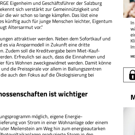
ARGE Eigenheim und Geschäftsführer der Salzburg
kennt sich verstärkt zur Gemeinnützigkeit und
ür die wir schon so lange kämpfen. Das löst eine
s künftig auch für junge Menschen leichter, Eigentum
In
ugt Altersarmut vor.“
w
ei
ungen attraktiver werden. Neben dem Sofortkauf und
K
 es via Ansparmodell in Zukunft eine dritte
In
. Zudem soll die Kreditvergabe beim Miet-Kauf-
werden. Erfreulich sei auch, dass die Einnahmen und
ME
der fürs Wohnen zweckgewidmet werden. Damit könne
nd die Preisspirale vor allem in Ballungszentren
die auch den Fokus auf die Ökologisierung bei
ossenschaften ist wichtiger
M
rungsprogramm möglich, eigene Energie-
ieferung von Strom in einer Wohnanlage oder einem
luter Meilenstein am Weg hin zum energieautarken
Photovoltaikanlagen produzierte Strom in den