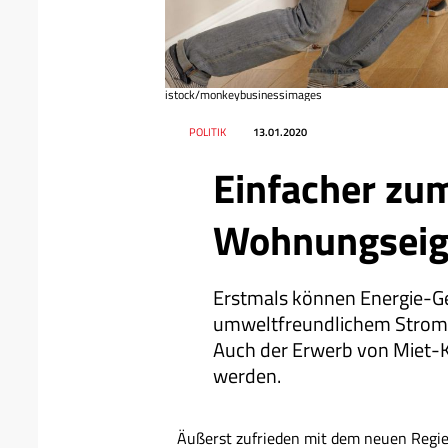
istock/monkeybusinessimages
Datum
Ressort
POLITIK
13.01.2020
Einfacher zu
Wohnungsei
Erstmals können Energie-Ge
umwelt­freundlichem Strom
Auch der Erwerb von Miet-K
werden.
Äußerst zufrieden mit dem neuen Regi