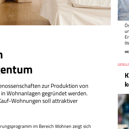
Ös
um
Er
ös
m
ME
gentum
Thema
GESELLS
Datum
K
k
nossen­schaften zur Produktion von
 in Wohn­anlagen gegründet werden.
auf-Wohnungen soll attraktiver
erungsprogramm im Bereich Wohnen zeigt sich