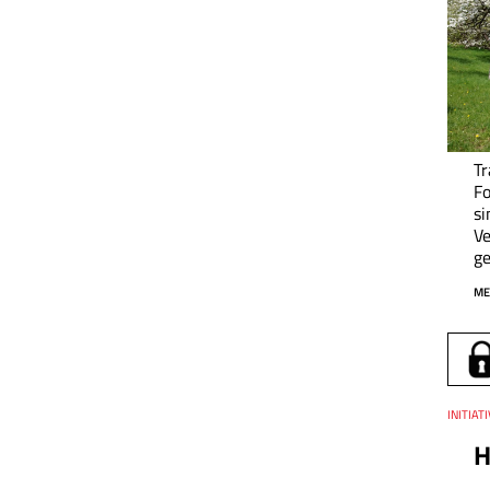
Tr
F
si
Ve
ge
ME
Thema
INITIAT
H