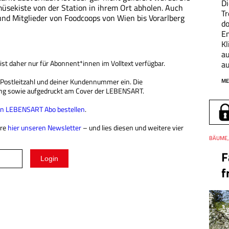
Di
üsekiste von der Station in ihrem Ort abholen. Auch
Tr
d Mitglieder von Foodcoops von Wien bis Vorarlberg
do
En
K
au
 ist daher nur für Abonnent*innen im Volltext verfügbar.
a
r Postleitzahl und deiner Kundennummer ein. Die
ME
ng sowie aufgedruckt am Cover der LEBENSART.
ein LEBENSART Abo bestellen
.
ere
hier unseren Newsletter
– und lies diesen und weitere vier
Thema
BÄUME, 
F
f