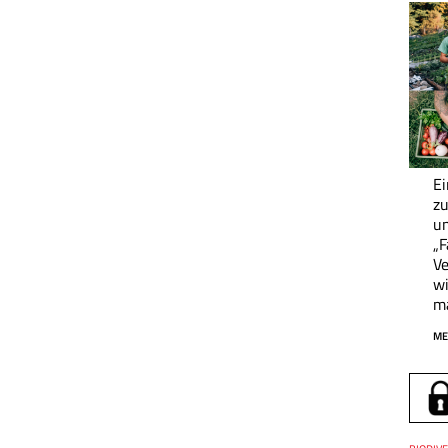
Ei
zu
un
„F
Ve
wi
m
ME