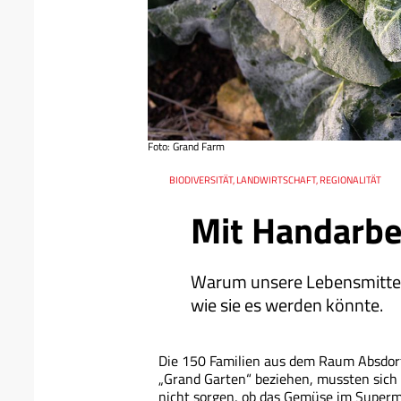
Foto: Grand Farm
Datum
Ressort
BIODIVERSITÄT, LANDWIRTSCHAFT, REGIONALITÄT
Mit Handarbei
Warum unsere Lebensmittelp
wie sie es werden könnte.
Die 150 Familien aus dem Raum Absdorf
„Grand Garten“ beziehen, mussten si
nicht sorgen, ob das Gemüse im Supermar