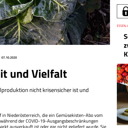
Thema
ESSEN, 
S
z
K
07.10.2020
t und Vielfalt
roduktion nicht krisensicher ist und
 in Niederösterreich, die ein Gemüsekisten-Abo vom
ch während der COVID-19-Ausgangsbeschränkungen
kt ausverkauft ist oder gar nicht geliefert wurde. Sie