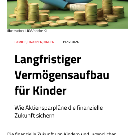
Illustration: LIGA/adobe KI
Datum
Ressort
FAMILIE, FINANZEN, KINDER
11.12.2024
Langfristiger
Vermögensaufbau
für Kinder
Wie Aktiensparpläne die finanzielle
Zukunft sichern
Die finanzielle Zukunft von Kindern und Jugendlichen