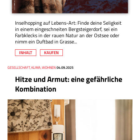
Inselhopping auf Lebens-Art: Finde deine Seligkeit
in einem eingeschneiten Bergsteigerdorf, sei ein
Farbklecks in der rauen Natur an der Ostsee oder
nimm ein Duftbad in Grasse...
INHALT
KAUFEN
Thema
GESELLSCHAFT, KLIMA, WOHNEN
Datum
04.09.2025
Hitze und Armut: eine gefährliche
Kombination