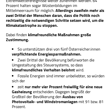
Extremwetterereignisse weiter zunehmen werden. 64
Prozent halten sogar Wüstenbildungen im
Mittelmeerraum für möglich.
Allerdings zweifeln mehr als
zwei Drittel der Menschen daran, dass die Politik noch
rechtzeitig die notwendigen Schritte setzen wird, um die
Klimakatastrophe zu stoppen.
Dabei finden
klimafreundliche Maßnahmen große
Zustimmung.
So unterstützen drei von fünf Österreicher:innen
verpflichtende Energiesparmaßnahmen.
Zwei Drittel der Bevölkerung befürworten die
Umgestaltung des Steuersystems, so dass
klimafreundliches Verhalten belohnt
wird.
Fossile Energien sind immer unbeliebter, so würden
sich der
zeit
nur mehr vier Prozent freiwillig für eine neue
Gasheizung
entscheiden. Dagegen begrüßt der
Großteil der Bevölkerung den
Ausbau von
Photovoltaik- und Windstromanlagen
mit 91 bzw. 81
Prozent.