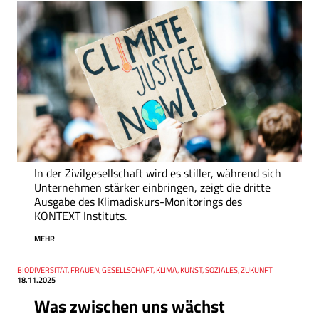
In der Zivilgesellschaft wird es stiller, während sich
Unternehmen stärker einbringen, zeigt die dritte
Ausgabe des Klimadiskurs-Monitorings des
KONTEXT Instituts.
MEHR
Thema
BIODIVERSITÄT, FRAUEN, GESELLSCHAFT, KLIMA, KUNST, SOZIALES, ZUKUNFT
Datum
18.11.2025
Was zwischen uns wächst