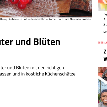
Re
erin, Buchautorin und leidenschaftliche Köchin. Foto: Rita Newman Pixabay
S
Zu
ME
ter und Blüten
Thema
ESSEN, 
Datum
Z
W
ter und Blüten mit den richtigen
ssen und in köstliche Küchenschätze