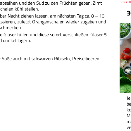
abseihen und den Sud zu den Früchten geben. Zimt
Thema
BERATU
halen kühl stellen.
3
ber Nacht ziehen lassen, am nächsten Tag ca. 8 – 10
passieren, zuletzt Orangenschalen wieder zugeben und
bschmecken.
 Gläser füllen und diese sofort verschließen. Gläser 5
d dunkel lagern.
 Soße auch mit schwarzen Ribiseln, Preiselbeeren
Je
be
ko
M
ma
ve