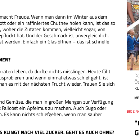
nd macht Freude. Wenn man dann im Winter aus dem
tt oder ein raffiniertes Chutney holen kann, ist das so
, woher die Zutaten kommen, vielleicht sogar, von
flückt hat. Und der Geschmack ist unvergleichlich,
 werden. Einfach ein Glas öffnen – das ist schnelle
NEN?
äten leben, da durfte nichts misslingen. Heute fällt
Da
sprobieren und wenn einmal etwas schief geht, ist
Ös
an es mit der nächsten Frucht wieder. Trauen Sie sich
ku
ME
 und Gemüse, die man in großen Mengen zur Verfügung
aus Fallobst ein Apfelmus zu machen. Auch Sugo oder
Thema
BIO EIN
Datum
len. Es kann nichts schiefgehen, wenn man sauber
"
G
 KLINGT NACH VIEL ZUCKER. GEHT ES AUCH OHNE?