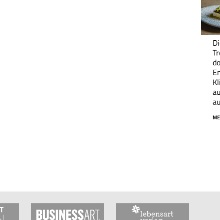
Di
Tr
do
En
K
au
a
ME