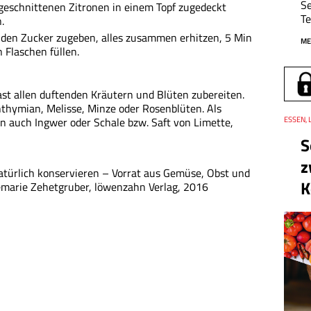
Se
 geschnittenen Zitronen in einem Topf zugedeckt
Te
.
, den Zucker zugeben, alles zusammen erhitzen, 5 Min
ME
 Flaschen füllen.
st allen duftenden Kräutern und Blüten zubereiten.
thymian, Melisse, Minze oder Rosenblüten. Als
 auch Ingwer oder Schale bzw. Saft von Limette,
Thema
ESSEN, 
S
z
türlich konservieren – Vorrat aus Gemüse, Obst und
K
emarie Zehetgruber, löwenzahn Verlag, 2016