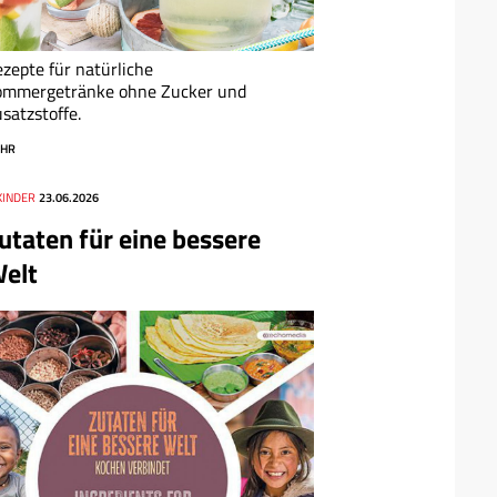
zepte für natürliche
ommergetränke ohne Zucker und
satzstoffe.
HR
KINDER
23.06.2026
utaten für eine bessere
elt