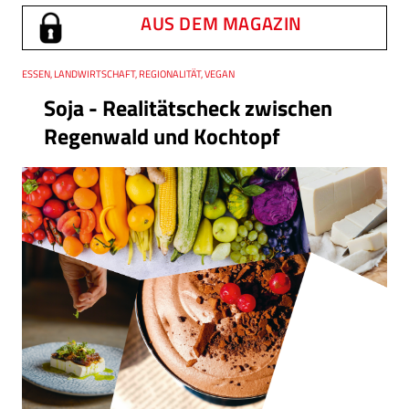
AUS DEM MAGAZIN
Thema
ESSEN, LANDWIRTSCHAFT, REGIONALITÄT, VEGAN
Soja - Realitätscheck zwischen
Regenwald und Kochtopf