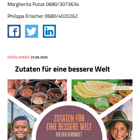
Margherita Putze 0680/3073634
Philippa Erlacher 0680/4020262
Thema
ESSEN, KINDER
Datum
23.06.2026
Zutaten für eine bessere Welt