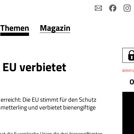
Themen
Magazin
: EU verbietet
Thema
BERATU
Datum
O
t erreicht: Die EU stimmt für den Schutz
etterling und verbietet bienengiftige
hat die Europäische Union die drei bienengiftigsten