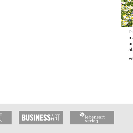
Di
ma
un
a
ME