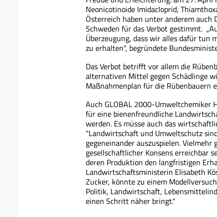
Neonicotinoide Imidacloprid, Thiamthox
Österreich haben unter anderem auch D
Schweden für das Verbot gestimmt. „Au
Überzeugung, dass wir alles dafür tun
zu erhalten", begründete Bundesministe
Das Verbot betrifft vor allem die Rüben
alternativen Mittel gegen Schädlinge wi
Maßnahmenplan für die Rübenbauern era
Auch GLOBAL 2000-Umweltchemiker Hel
für eine bienenfreundliche Landwirtscha
werden. Es müsse auch das wirtschaftl
"Landwirtschaft und Umweltschutz sind
gegeneinander auszuspielen. Vielmehr gi
gesellschaftlicher Konsens erreichbar s
deren Produktion den langfristigen Erh
Landwirtschaftsministerin Elisabeth Kö
Zucker, könnte zu einem Modellversuch
Politik, Landwirtschaft, Lebensmittelind
einen Schritt näher bringt."