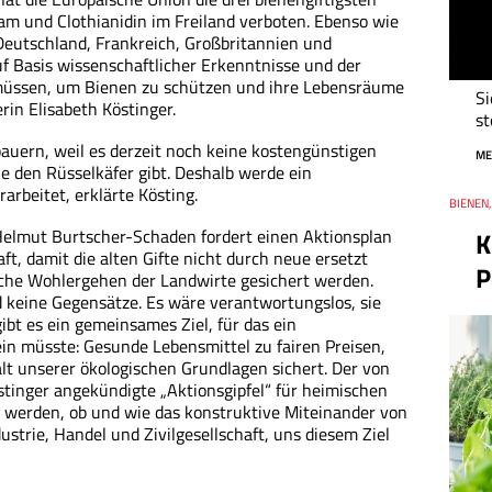
am und Clothianidin im Freiland verboten. Ebenso wie
eutschland, Frankreich, Großbritannien und
f Basis wissenschaftlicher Erkenntnisse und der
 müssen, um Bienen zu schützen und ihre Lebensräume
Si
rin Elisabeth Köstinger.
st
bauern, weil es derzeit noch keine kostengünstigen
ME
e den Rüsselkäfer gibt. Deshalb werde ein
rbeitet, erklärte Kösting.
Thema
BIENEN,
Datum
mut Burtscher-Schaden fordert einen Aktionsplan
K
ft, damit die alten Gifte nicht durch neue ersetzt
P
iche Wohlergehen der Landwirte gesichert werden.
 keine Gegensätze. Es wäre verantwortungslos, sie
bt es ein gemeinsames Ziel, für das ein
ein müsste: Gesunde Lebensmittel zu fairen Preisen,
alt unserer ökologischen Grundlagen sichert. Der von
stinger angekündigte „Aktionsgipfel“ für heimischen
 werden, ob und wie das konstruktive Miteinander von
ustrie, Handel und Zivilgesellschaft, uns diesem Ziel