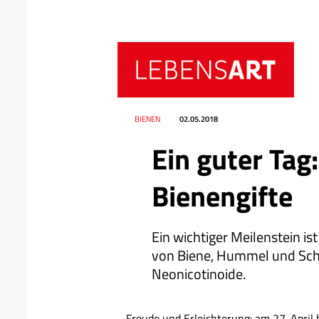
Datum
Ressort
BIENEN
02.05.2018
Ein guter Tag
Bienengifte
Ein wichtiger Meilenstein is
von Biene, Hummel und Schm
Neonicotinoide.
Freude und Erleichterung: am 27. April 