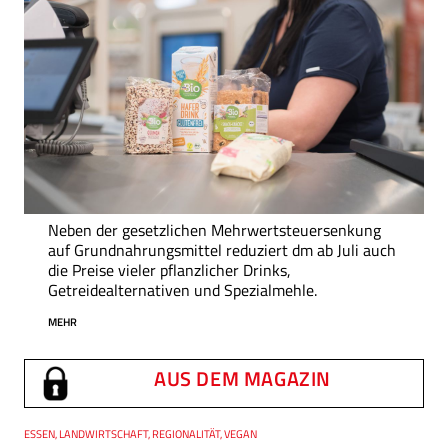
Neben der gesetzlichen Mehrwertsteuersenkung
auf Grundnahrungsmittel reduziert dm ab Juli auch
die Preise vieler pflanzlicher Drinks,
Getreidealternativen und Spezialmehle.
MEHR
AUS DEM MAGAZIN
Thema
ESSEN, LANDWIRTSCHAFT, REGIONALITÄT, VEGAN