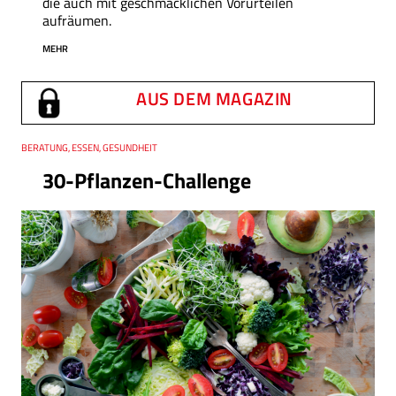
die auch mit geschmacklichen Vorurteilen
aufräumen.
MEHR
AUS DEM MAGAZIN
Thema
BERATUNG, ESSEN, GESUNDHEIT
30-Pflanzen-Challenge