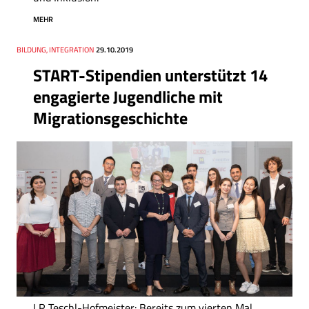
MEHR
Thema
BILDUNG, INTEGRATION
Datum
29.10.2019
START-Stipendien unterstützt 14
engagierte Jugendliche mit
Migrationsgeschichte
LR Teschl-Hofmeister: Bereits zum vierten Mal