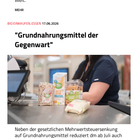
MEHR
Thema
BIO EINKAUFEN, ESSEN
Datum
17.06.2026
"Grundnahrungsmittel der
Gegenwart"
Neben der gesetzlichen Mehrwertsteuersenkung
auf Grundnahrungsmittel reduziert dm ab Juli auch