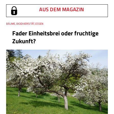
AUS DEM MAGAZIN
Thema
BÄUME, BIODIVERSITÄT, ESSEN
Fader Einheitsbrei oder fruchtige
Zukunft?