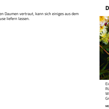
D
nen Daumen vertraut, kann sich einiges aus dem
se liefern lassen.
Ei
Rü
Wi
Gr
ME