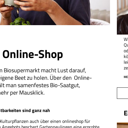
Wi
Q
Online-Shop
od
kö
le
ze
m Biosupermarkt macht Lust darauf,
 eigene Beet zu holen. Über den Online-
ME
t man samenfestes Bio-Saatgut,
ehr per Mausklick.
tbarkeiten sind ganz nah
E
Kulturpflanzen auch über einen onlineshop für
s Angebots beschert Gartenneulingen eine erprobte