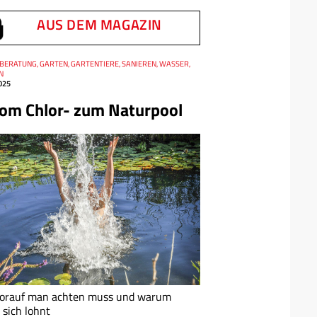
AUS DEM MAGAZIN
 BERATUNG, GARTEN, GARTENTIERE, SANIEREN, WASSER,
N
025
om Chlor- zum Naturpool
orauf man achten muss und warum
 sich lohnt