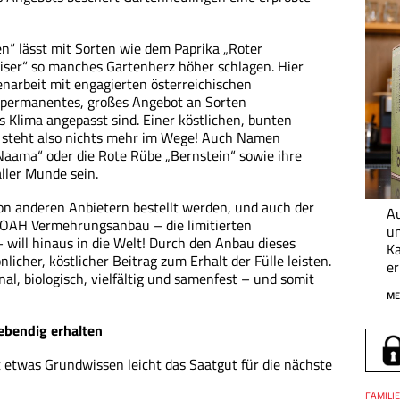
n“ lässt mit Sorten wie dem Paprika „Roter
iser“ so manches Gartenherz höher schlagen. Hier
narbeit mit engagierten österreichischen
 permanentes, großes Angebot an Sorten
s Klima angepasst sind. Einer köstlichen, bunten
n steht also nichts mehr im Wege! Auch Namen
„Naama“ oder die Rote Rübe „Bernstein“ sowie ihre
ller Munde sein.
n anderen Anbietern bestellt werden, und auch der
Au
OAH Vermehrungsanbau – die limitierten
un
will hinaus in die Welt! Durch den Anbau dieses
Ka
nlicher, köstlicher Beitrag zum Erhalt der Fülle leisten.
er
nal, biologisch, vielfältig und samenfest – und somit
ME
ebendig erhalten
t etwas Grundwissen leicht das Saatgut für die nächste
Thema
FAMILI
Datum