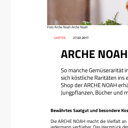
Foto Arche Noah Arche Noah
Datum
Ressort
GARTEN
27.02.2017
ARCHE NOAH 
So manche Gemüserarität i
sich köstliche Raritäten ins
Shop der ARCHE NOAH erhäl
Jungpflanzen, Bücher und m
Bewährtes Saatgut und besondere Kos
Die ARCHE NOAH macht die Vielfalt an 
jedermann verfügbar. Das Herzstück de