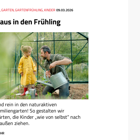
, GARTEN, GARTENFRÜHLING, KINDER
09.03.2026
aus in den Frühling
d rein in den naturaktiven
miliengarten! So gestalten wir
rten, die Kinder „wie von selbst“ nach
außen ziehen.
HR