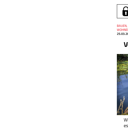
Thema
BAUEN,
Datum
WOHNE
25.03.2
V
W
es