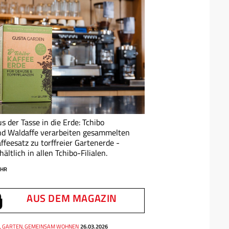
s der Tasse in die Erde: Tchibo
d Waldaffe verarbeiten gesammelten
ffeesatz zu torffreier Gartenerde -
hältlich in allen Tchibo-Filialen.
HR
AUS DEM MAGAZIN
E, GARTEN, GEMEINSAM WOHNEN
26.03.2026