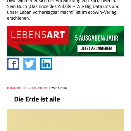
DMC widmet er sich der Entwicklung von Social Media.
Sein Buch „Das Ende des Zufalls – Wie Big Data uns und
unser Leben vorhersagbar macht“ ist im ecowin-Verlag
erschienen.
Thema
KLIMA, RESSOURCEN, ZUKUNFT
Datum
29.07.2026
Die Erde ist alle