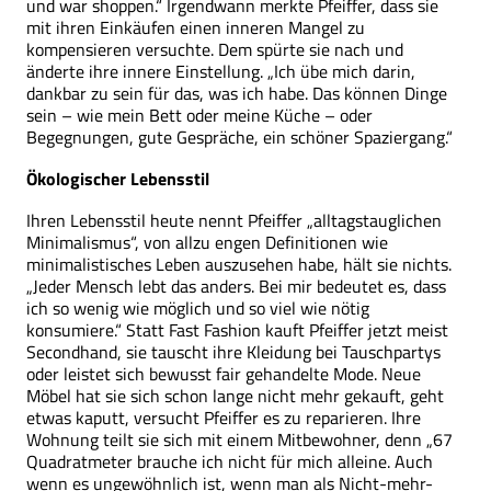
und war shoppen.“ Irgendwann merkte Pfeiffer, dass sie
mit ihren Einkäufen einen inneren Mangel zu
kompensieren versuchte. Dem spürte sie nach und
änderte ihre innere Einstellung. „Ich übe mich darin,
dankbar zu sein für das, was ich habe. Das können Dinge
sein – wie mein Bett oder meine Küche – oder
Begegnungen, gute Gespräche, ein schöner Spaziergang.“
Ökologischer Lebensstil
Ihren Lebensstil heute nennt Pfeiffer „alltagstauglichen
Minimalismus“, von allzu engen Definitionen wie
minimalistisches Leben auszusehen habe, hält sie nichts.
„Jeder Mensch lebt das anders. Bei mir bedeutet es, dass
ich so wenig wie möglich und so viel wie nötig
konsumiere.“ Statt Fast Fashion kauft Pfeiffer jetzt meist
Secondhand, sie tauscht ihre Kleidung bei Tauschpartys
oder leistet sich bewusst fair gehandelte Mode. Neue
Möbel hat sie sich schon lange nicht mehr gekauft, geht
etwas kaputt, versucht Pfeiffer es zu reparieren. Ihre
Wohnung teilt sie sich mit einem Mitbewohner, denn „67
Quadratmeter brauche ich nicht für mich alleine. Auch
wenn es ungewöhnlich ist, wenn man als Nicht-mehr-