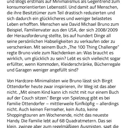
und Blogs erstmals auf Minimalismus als Gegentrend zum
konsumorientierten Lebensstil. Und damit auf Menschen,
die ihre Besitztümer zum Teil drastisch reduzierten und
sich dadurch ein glücklicheres und weniger belastetes
Leben erhofften. Menschen wie David Michael Bruno zum
Beispiel, Familienvater aus den USA, der sich 2008/2009
der Herausforderung stellte, bis auf hundert Dinge all
seine persönlichen Habseligkeiten zu verkaufen oder zu
verschenken. Mit seinem Buch „The 100 Thing Challenge“
regte Bruno viele zum Nachdenken an: Was braucht es
wirklich, um glücklich zu sein? Lebt es sich vielleicht sogar
erfüllter, wenn Kommoden, Kleiderschränke, Bücherregale
und Garagen weniger angefüllt sind?
Von Hardcore-Minimalisten wie Bruno lässt sich Birgit
Ottendorfer heute zwar inspirieren, ihr Weg ist das aber
nicht. „Mit einem Kind kann ich nicht mit nur einem Buch
auf der Couch sitzen.“ Berge von Spielzeug gibt es bei
Familie Ottendorfer – mittlerweile fünfköpfig – allerdings
nicht. Auch keinen Fernseher, kein Auto, keine
Shoppingtouren am Wochenende, nicht das neueste
Handy. Die Familie lebt auf 68 Quadratmetern. Das sei
klein, zwinge aber zum regelmäßigen Ausmisten, sagt die