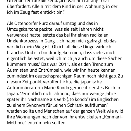
Ottendorfer rückblickend. „Ich war am Anfang total
überfordert: Allein mit dem Kind in der Wohnung, in der
ich im Zeug fast erstickt bin.“
Als Ottendorfer kurz darauf umzog und das in
Umzugskartons packte, was sie seit Jahren nicht
verwendet hatte, setzte das bei ihr einen radikalen
Umdenkprozess in Gang. „Ich habe mich gefragt, ob das
wirklich mein Weg ist. Ob ich all diese Dinge wirklich
brauche. Und ich bin draufgekommen, dass vieles mich
eigentlich belastet, weil ich mich ja auch um diese Sachen
kümmern muss.“ Das war 2011, als es den Trend zum
Ausmisten und Entrümpeln, wie wir ihn heute kennen,
zumindest im deutschsprachigen Raum noch nicht gab. Zu
diesem Zeitpunkt veröffentlichte die japanische
Aufräumberaterin Marie Kondo gerade ihr erstes Buch in
Japan. Vermutlich nicht ahnend, dass nur wenige Jahre
später ihr Nachname als Verb („to kondo“) im Englischen
zu einem Synonym für „einen Schrank aufräumen“
werden sollte und Menschen auf der ganzen Welt wie wild
ihre Wohnungen nach der von ihr entwickelten „Konmari-
Methode“ entrümpeln sollten.