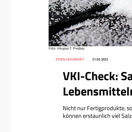
Foto: mkupiec7, Pixabay
Datum
Ressort
ESSEN, GESUNDHEIT
21.02.2022
VKI-Check: Sa
Lebensmittel
Nicht nur Fertigprodukte, s
können erstaunlich viel Salz