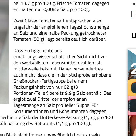
bei 13,7 g pro 100 g. Frische Tomaten dagegen
ni
enthalten nur 0,008 g Salz pro 100g.
Zwei Gläser Tomatensaft entsprechen also
ungefähr der empfohlenen Tageshöchstmenge
an Salz und eine halbe Packung getrockneter
L
Tomaten (50 g) liegt bereits deutlich darüber.
Dass Fertiggerichte aus
ernährungswissenschaftlicher Sicht nicht zu
den wertvollsten Lebensmitteln zählen ist
mittlerweile bekannt. Daher verwundert es
auch nicht, dass die in der Stichprobe erhobene
Grießnockerl‑Fertigsuppe bei einem
Packungsinhalt von nur 62 g (3
Portionen/Teller) bereits 9,9 g Salz enthält. Das
ergibt zwei Drittel der empfohlenen
Tagesmenge an Salz pro Teller Suppe. Für
Konsumentinnen und Konsumenten dagegen
merhin 3 g Salz der Butterkeks-Packung (1,5 g pro 100
fkühlpackung des Rotkrauts (1,4 g pro 100 g).
ten Blick nicht immer ungewöhnlich hoch zu sein