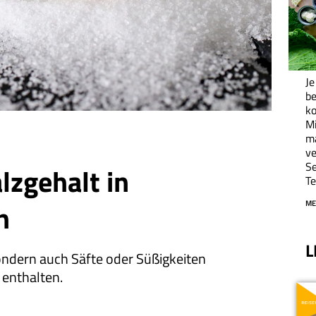
Je
be
ko
M
ma
ve
Se
lzgehalt in
Te
n
ME
L
ondern auch Säfte oder Süßigkeiten
 enthalten.