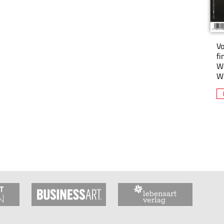
V
fi
W
Wi