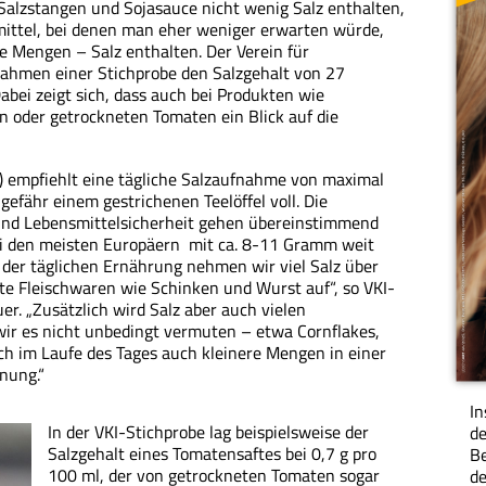
Salzstangen und Sojasauce nicht wenig Salz enthalten,
smittel, bei denen man eher weniger erwarten würde,
he Mengen – Salz enthalten. Der Verein für
ahmen einer Stichprobe den Salzgehalt von 27
abei zeigt sich, dass auch bei Produkten wie
 oder getrockneten Tomaten ein Blick auf die
 empfiehlt eine tägliche Salz­aufnahme von maximal
fähr einem gestri­chenen Teelöffel voll. Die
und Lebensmittelsicherheit gehen übereinstimmend
ei den meisten Europäern mit ca. 8-11 Gramm weit
 der täglichen Ernährung nehmen wir viel Salz über
te Fleischwaren wie Schinken und Wurst auf“, so VKI-
r. „Zusätzlich wird Salz aber auch vielen
wir es nicht unbedingt vermuten – etwa Cornflakes,
ich im Laufe des Tages auch kleinere Mengen in einer
nung.“
In
In der VKI-Stichprobe lag beispielsweise der
de
Salzgehalt eines Tomatensaftes bei 0,7 g pro
Be
100 ml, der von getrockneten Tomaten sogar
de