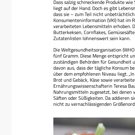
Dass salzig schmeckende Produkte wie 
liegt auf der Hand. Doch es gibt Leben
dass sie – zum Teil nicht unbeträchtlic
Konsumenteninformation (VKI) hat im R
verarbeiteten Lebensmitteln erhoben. D
Butterkeksen, Cornflakes, Gemüsesäften
Zutatenlisten lohnenswert sein kann.
Die Weltgesundheitsorganisation (WHO)
fünf Gramm. Diese Menge entspricht unge
zuständigen Behörden für Gesundheit 
davon aus, dass der tägliche Konsum b
über dem empfohlenen Niveau liegt. „In
Brot und Gebäck, Käse sowie verarbeite
Ernährungswissenschafterin Teresa Baue
Nahrungsmitteln zugesetzt, bei denen 
Säften oder Süßigkeiten. Da addieren s
nicht zu vernachlässigenden Größenord