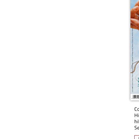
Co
Hi
hi
Se