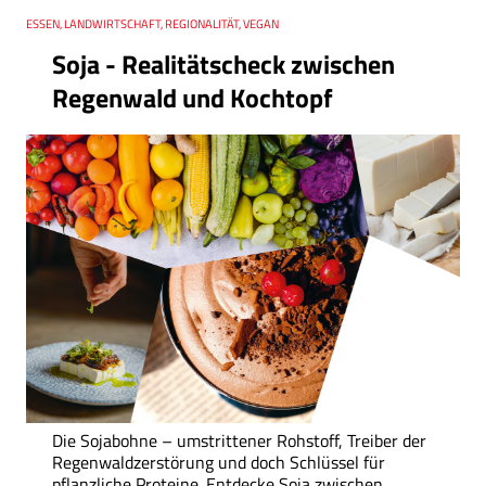
Thema
ESSEN, LANDWIRTSCHAFT, REGIONALITÄT, VEGAN
Soja - Realitätscheck zwischen
Regenwald und Kochtopf
Die Sojabohne – umstrittener Rohstoff, Treiber der
Regenwaldzerstörung und doch Schlüssel für
pflanzliche Proteine. Entdecke Soja zwischen