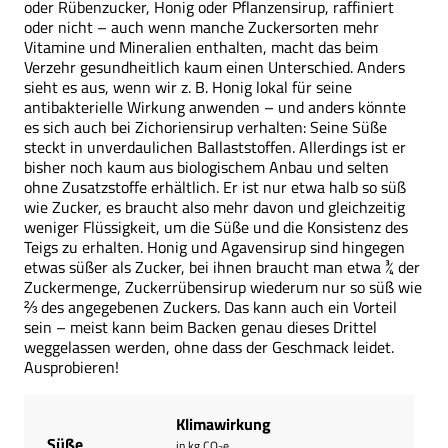
oder Rübenzucker, Honig oder Pflanzensirup, raffiniert
oder nicht – auch wenn manche Zuckersorten mehr
Vitamine und Mineralien enthalten, macht das beim
Verzehr gesundheitlich kaum einen Unterschied. Anders
sieht es aus, wenn wir z. B. Honig lokal für seine
antibakterielle Wirkung anwenden – und anders könnte
es sich auch bei Zichoriensirup verhalten: Seine Süße
steckt in unverdaulichen Ballaststoffen. Allerdings ist er
bisher noch kaum aus biologischem Anbau und selten
ohne Zusatzstoffe erhältlich. Er ist nur etwa halb so süß
wie Zucker, es braucht also mehr davon und gleichzeitig
weniger Flüssigkeit, um die Süße und die Konsistenz des
Teigs zu erhalten. Honig und Agavensirup sind hingegen
etwas süßer als Zucker, bei ihnen braucht man etwa ¾ der
Zuckermenge, Zuckerrübensirup wiederum nur so süß wie
⅔ des angegebenen Zuckers. Das kann auch ein Vorteil
sein – meist kann beim Backen genau dieses Drittel
weggelassen werden, ohne dass der Geschmack leidet.
Ausprobieren!
Klimawirkung
Süße
in kg CO
e