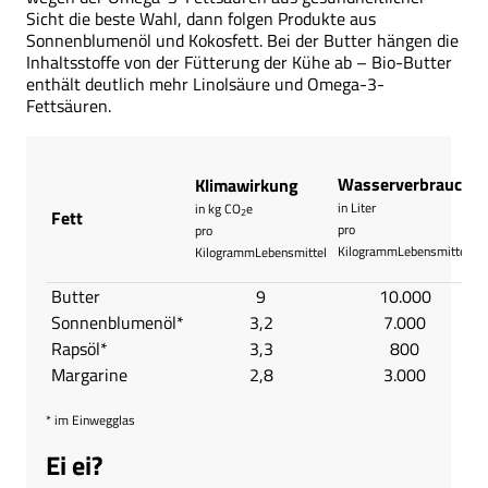
Sicht die beste Wahl, dann folgen Produkte aus
Sonnenblumenöl und Kokosfett. Bei der Butter hängen die
Inhaltsstoffe von der Fütterung der Kühe ab – Bio-Butter
enthält deutlich mehr Linolsäure und Omega-3-
Fettsäuren.
Wasserverbrauch
Klimawirkung
in Liter
in kg CO
e
Fett
2
pro
pro
KilogrammLebensmittel
KilogrammLebensmittel
Butter
9
10.000
Sonnenblumenöl*
3,2
7.000
Rapsöl*
3,3
800
Margarine
2,8
3.000
* im Einwegglas
Ei ei?