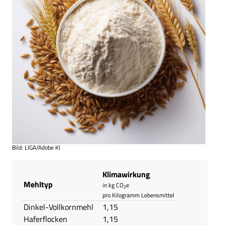
Bild: LIGA/Adobe KI
Klimawirkung
Mehltyp
in kg CO
e
2
pro Kilogramm Lebensmittel
Dinkel-Vollkornmehl
1,15
Haferflocken
1,15