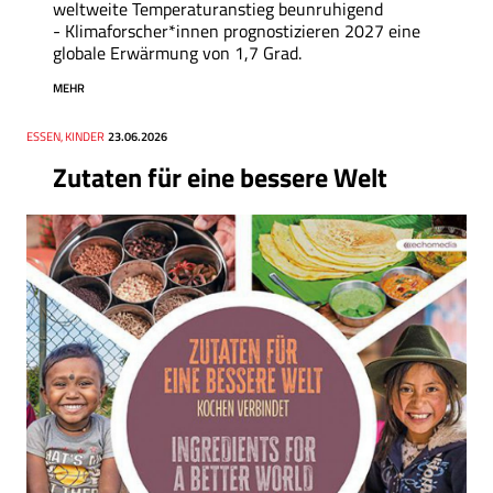
weltweite Temperaturanstieg beunruhigend
- Klimaforscher*innen prognostizieren 2027 eine
globale Erwärmung von 1,7 Grad.
MEHR
Thema
ESSEN, KINDER
Datum
23.06.2026
Zutaten für eine bessere Welt