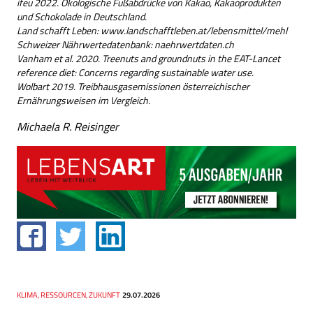
ifeu 2022. Ökologische Fußabdrücke von Kakao, Kakaoprodukten
und Schokolade in Deutschland.
Land schafft Leben: www.landschafftleben.at/lebensmittel/mehl
Schweizer Nährwertedatenbank: naehrwertdaten.ch
Vanham et al. 2020. Treenuts and groundnuts in the EAT-Lancet
reference diet: Concerns regarding sustainable water use.
Wolbart 2019. Treibhausgasemissionen österreichischer
Ernährungsweisen im Vergleich.
Michaela R. Reisinger
Thema
KLIMA, RESSOURCEN, ZUKUNFT
Datum
29.07.2026