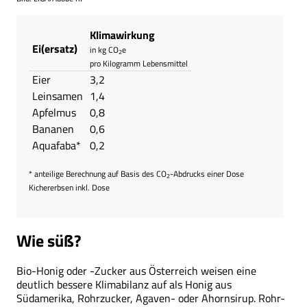
Klimawirkung
Ei(ersatz)
in kg CO
e
2
pro Kilogramm Lebensmittel
Eier
3,2
Leinsamen
1,4
Apfelmus
0,8
Bananen
0,6
Aquafaba*
0,2
* anteilige Berechnung auf Basis des CO
-Abdrucks einer Dose
2
Kichererbsen inkl. Dose
Wie süß?
Bio-Honig oder -Zucker aus Österreich weisen eine
deutlich bessere Klimabilanz auf als Honig aus
Südamerika, Rohrzucker, Agaven- oder Ahornsirup. Rohr-