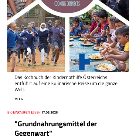
Das Kochbuch der Kindernothilfe Österreichs
entführt auf eine kulinarische Reise um die ganze
Welt.
MEHR
Thema
BIO EINKAUFEN, ESSEN
Datum
17.06.2026
"Grundnahrungsmittel der
Gegenwart"