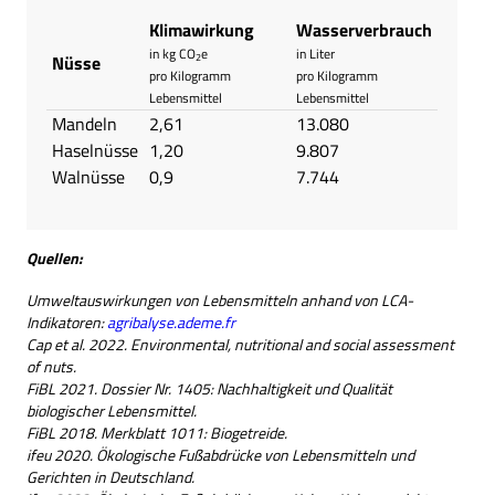
Klimawirkung
Wasserverbrauch
in kg CO
e
in Liter
Nüsse
2
pro Kilogramm
pro Kilogramm
Lebensmittel
Lebensmittel
Mandeln
2,61
13.080
Haselnüsse
1,20
9.807
Walnüsse
0,9
7.744
Quellen:
Umweltauswirkungen von Lebensmitteln anhand von LCA-
Indikatoren:
agribalyse.ademe.fr
Cap et al. 2022. Environmental, nutritional and social assessment
of nuts.
FiBL 2021. Dossier Nr. 1405: Nachhaltigkeit und Qualität
biologischer Lebensmittel.
FiBL 2018. Merkblatt 1011: Biogetreide.
ifeu 2020. Ökologische Fußabdrücke von Lebensmitteln und
Gerichten in Deutschland.