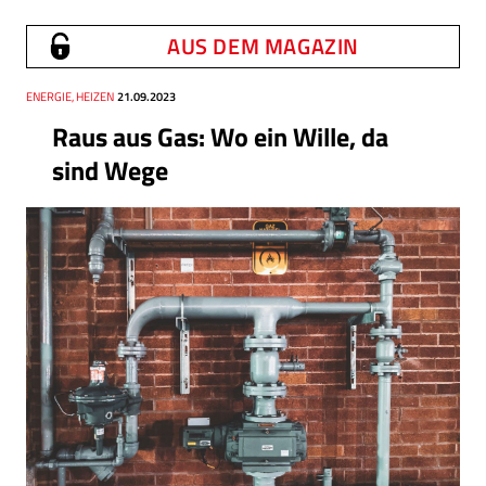
AUS DEM MAGAZIN
Thema
ENERGIE, HEIZEN
Datum
21.09.2023
Raus aus Gas: Wo ein Wille, da
sind Wege