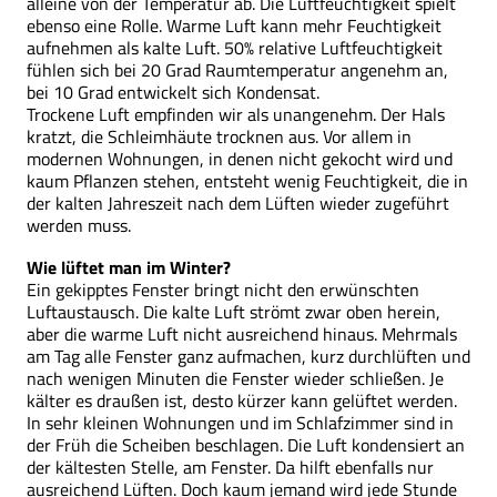
alleine von der Temperatur ab. Die Luftfeuchtigkeit spielt
ebenso eine Rolle. Warme Luft kann mehr Feuchtigkeit
aufnehmen als kalte Luft. 50% relative Luftfeuchtigkeit
fühlen sich bei 20 Grad Raumtemperatur angenehm an,
bei 10 Grad entwickelt sich Kondensat.
Trockene Luft empfinden wir als unangenehm. Der Hals
kratzt, die Schleimhäute trocknen aus. Vor allem in
modernen Wohnungen, in denen nicht gekocht wird und
kaum Pflanzen stehen, entsteht wenig Feuchtigkeit, die in
der kalten Jahreszeit nach dem Lüften wieder zugeführt
werden muss.
Wie lüftet man im Winter?
Ein gekipptes Fenster bringt nicht den erwünschten
Luftaustausch. Die kalte Luft strömt zwar oben herein,
aber die warme Luft nicht ausreichend hinaus. Mehrmals
am Tag alle Fenster ganz aufmachen, kurz durchlüften und
nach wenigen Minuten die Fenster wieder schließen. Je
kälter es draußen ist, desto kürzer kann gelüftet werden.
In sehr kleinen Wohnungen und im Schlafzimmer sind in
der Früh die Scheiben beschlagen. Die Luft kondensiert an
der kältesten Stelle, am Fenster. Da hilft ebenfalls nur
ausreichend Lüften. Doch kaum jemand wird jede Stunde