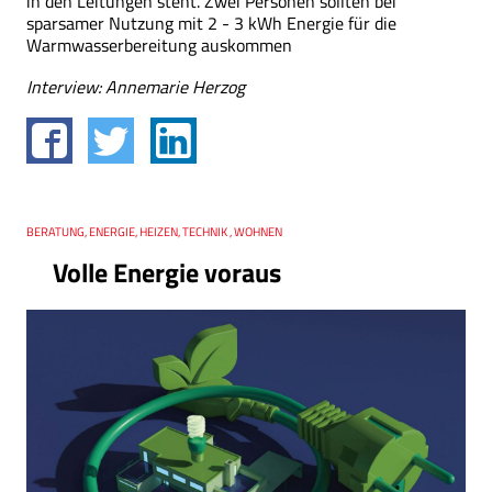
in den Leitungen steht. Zwei Personen sollten bei
sparsamer Nutzung mit 2 - 3 kWh Energie für die
Warmwasserbereitung auskommen
Interview: Annemarie Herzog
Thema
BERATUNG, ENERGIE, HEIZEN, TECHNIK , WOHNEN
Volle Energie voraus