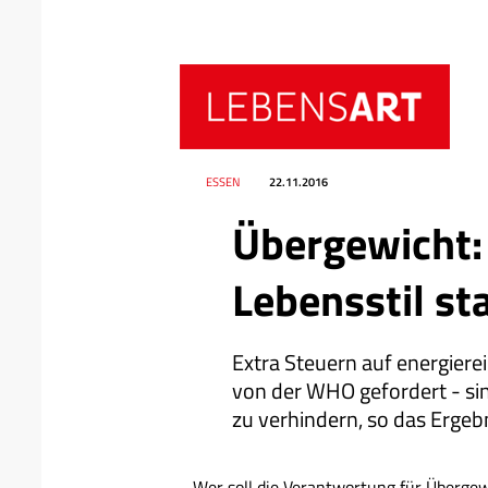
Datum
Ressort
ESSEN
22.11.2016
Übergewicht:
Lebensstil st
Extra Steuern auf energiere
von der WHO gefordert - si
zu verhindern, so das Ergeb
Wer soll die Verantwortung für Übergew