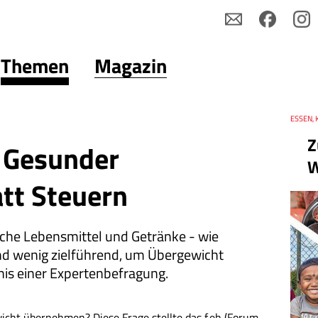
Themen
Magazin
Thema
ESSEN, 
Datum
Z
 Gesunder
W
att Steuern
iche Lebensmittel und Getränke - wie
nd wenig zielführend, um Übergewicht
nis einer Expertenbefragung.
icht übernehmen? Diese Frage stellte das f.eh (Forum