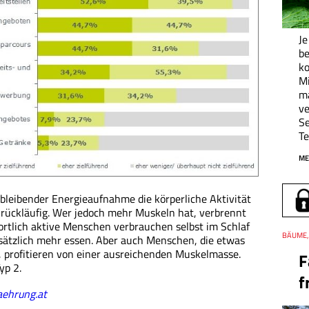
Je
be
ko
M
ma
ve
Se
Te
ME
chbleibender Energieaufnahme die körperliche Aktivität
rückläufig. Wer jedoch mehr Muskeln hat, verbrennt
rtlich aktive Menschen verbrauchen selbst im Schlaf
Thema
BÄUME, 
ätzlich mehr essen. Aber auch Menschen, die etwas
 profitieren von einer ausreichenden Muskelmasse.
F
yp 2.
f
ehrung.at