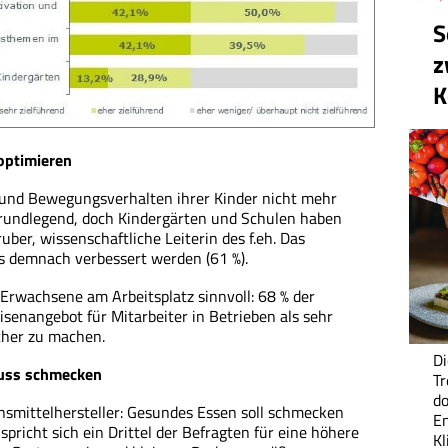
S
z
K
optimieren
 und Bewegungsverhalten ihrer Kinder nicht mehr
t grundlegend, doch Kindergärten und Schulen haben
uber, wissenschaftliche Leiterin des f.eh. Das
 demnach verbessert werden (61 %).
r Erwachsene am Arbeitsplatz sinnvoll: 68 % der
enangebot für Mitarbeiter in Betrieben als sehr
cher zu machen.
Di
muss schmecken
Tr
do
ensmittelhersteller: Gesundes Essen soll schmecken
En
pricht sich ein Drittel der Befragten für eine höhere
K