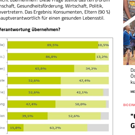
schaft, Gesundheitsförderung, Wirtschaft, Politik,
ertretern. Das Ergebnis: Konsumenten, Eltern (90 %)
hauptverantwortlich für einen gesunden Lebensstil.
h Verantwortung übernehmen?
Da
Ös
ku
ME
Thema
BIO EIN
Datum
"
G