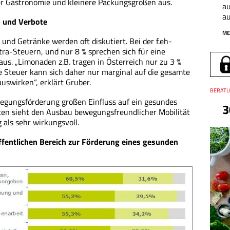
 der Gastronomie und kleinere Packungsgrößen aus.
au
a
n und Verbote
ME
und Getränke werden oft diskutiert. Bei der f.eh-
ra-Steuern, und nur 8 % sprechen sich für eine
us. „Limonaden z.B. tragen in Österreich nur zu 3 %
e Steuer kann sich daher nur marginal auf die gesamte
swirken“, erklärt Gruber.
Thema
BERATU
ungsförderung großen Einfluss auf ein gesundes
3
ten sieht den Ausbau bewegungsfreundlicher Mobilität
als sehr wirkungsvoll.
fentlichen Bereich zur Förderung eines gesunden