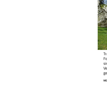
Tr
F
si
Ve
ge
ME