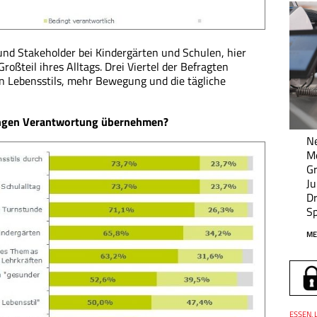
nd Stakeholder bei Kindergärten und Schulen, hier
oßteil ihres Alltags. Drei Viertel der Befragten
n Lebensstils, mehr Bewegung und die tägliche
ungen Verantwortung übernehmen?
Ne
M
Gr
Ju
Dr
Sp
ME
Thema
ESSEN, 