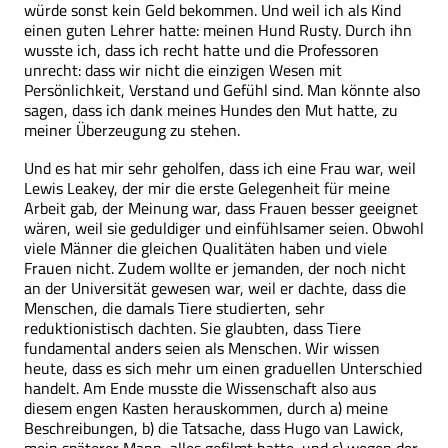
würde sonst kein Geld bekommen. Und weil ich als Kind
einen guten Lehrer hatte: meinen Hund Rusty. Durch ihn
wusste ich, dass ich recht hatte und die Professoren
unrecht: dass wir nicht die einzigen Wesen mit
Persönlichkeit, Verstand und Gefühl sind. Man könnte also
sagen, dass ich dank meines Hundes den Mut hatte, zu
meiner Überzeugung zu stehen.
Und es hat mir sehr geholfen, dass ich eine Frau war, weil
Lewis Leakey, der mir die erste Gelegenheit für meine
Arbeit gab, der Meinung war, dass Frauen besser geeignet
wären, weil sie geduldiger und einfühlsamer seien. Obwohl
viele Männer die gleichen Qualitäten haben und viele
Frauen nicht. Zudem wollte er jemanden, der noch nicht
an der Universität gewesen war, weil er dachte, dass die
Menschen, die damals Tiere studierten, sehr
reduktionistisch dachten. Sie glaubten, dass Tiere
fundamental anders seien als Menschen. Wir wissen
heute, dass es sich mehr um einen graduellen Unterschied
handelt. Am Ende musste die Wissenschaft also aus
diesem engen Kasten herauskommen, durch a) meine
Beschreibungen, b) die Tatsache, dass Hugo van Lawick,
mein späterer Mann, alles gefilmt hatte, und c) wegen der