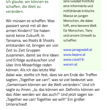
Jane Goodall Institute
Ich glaube, wir können es
eine informierte und
schaffen, die Welt zu
mitfühlende kritische
verändern.
Masse an jungen
Wir müssen es schaffen. Was
Menschen, die dabei
passiert sonst mit all den
hilft, eine bessere Welt
armen Kindern? Sie haben
für Menschen, Tiere
sonst keine Zukunft. In
und unsere Umwelt zu
Tansania, wo Roots & Shoots
schaffen.
entstanden ist, bringen wir von
www.janegoodall.at
Zeit zu Zeit Gruppen
www.bejane.at
zusammen, damit sie ihre Ideen
www.covid19-
und Erfolge austauschen und
warum.at
über ihre Misserfolge reden
können. Als ich das letzte Mal
dabei war, stellte ich fest, dass sie am Ende der Treffen
sagten: „Together we can!“, was so viel bedeutet wie:
„Gemeinsam können wir die Welt verändern.“ Und ich
sagte zu ihnen: „Ja, das können wir. Definitiv können wir
das. Aber werden wir das auch?“ Und jetzt sagen sie:
„Together we can! Together we will!“ Ein großer
Unterschied!