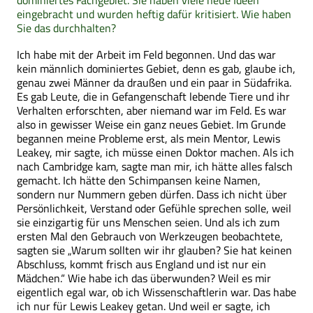
eingebracht und wurden heftig dafür kritisiert. Wie haben
Sie das durchhalten?
Ich habe mit der Arbeit im Feld begonnen. Und das war
kein männlich dominiertes Gebiet, denn es gab, glaube ich,
genau zwei Männer da draußen und ein paar in Südafrika.
Es gab Leute, die in Gefangenschaft lebende Tiere und ihr
Verhalten erforschten, aber niemand war im Feld. Es war
also in gewisser Weise ein ganz neues Gebiet. Im Grunde
begannen meine Probleme erst, als mein Mentor, Lewis
Leakey, mir sagte, ich müsse einen Doktor machen. Als ich
nach Cambridge kam, sagte man mir, ich hätte alles falsch
gemacht. Ich hätte den Schimpansen keine Namen,
sondern nur Nummern geben dürfen. Dass ich nicht über
Persönlichkeit, Verstand oder Gefühle sprechen solle, weil
sie einzigartig für uns Menschen seien. Und als ich zum
ersten Mal den Gebrauch von Werkzeugen beobachtete,
sagten sie „Warum sollten wir ihr glauben? Sie hat keinen
Abschluss, kommt frisch aus England und ist nur ein
Mädchen.“ Wie habe ich das überwunden? Weil es mir
eigentlich egal war, ob ich Wissenschaftlerin war. Das habe
ich nur für Lewis Leakey getan. Und weil er sagte, ich