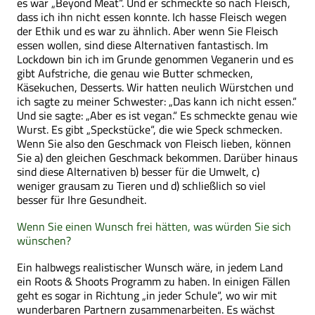
es war „Beyond Meat“. Und er schmeckte so nach Fleisch,
dass ich ihn nicht essen konnte. Ich hasse Fleisch wegen
der Ethik und es war zu ähnlich. Aber wenn Sie Fleisch
essen wollen, sind diese Alternativen fantastisch. Im
Lockdown bin ich im Grunde genommen Veganerin und es
gibt Aufstriche, die genau wie Butter schmecken,
Käsekuchen, Desserts. Wir hatten neulich Würstchen und
ich sagte zu meiner Schwester: „Das kann ich nicht essen.“
Und sie sagte: „Aber es ist vegan.“ Es schmeckte genau wie
Wurst. Es gibt „Speckstücke“, die wie Speck schmecken.
Wenn Sie also den Geschmack von Fleisch lieben, können
Sie a) den gleichen Geschmack bekommen. Darüber hinaus
sind diese Alternativen b) besser für die Umwelt, c)
weniger grausam zu Tieren und d) schließlich so viel
besser für Ihre Gesundheit.
Wenn Sie einen Wunsch frei hätten, was würden Sie sich
wünschen?
Ein halbwegs realistischer Wunsch wäre, in jedem Land
ein Roots & Shoots Programm zu haben. In einigen Fällen
geht es sogar in Richtung „in jeder Schule“, wo wir mit
wunderbaren Partnern zusammenarbeiten. Es wächst