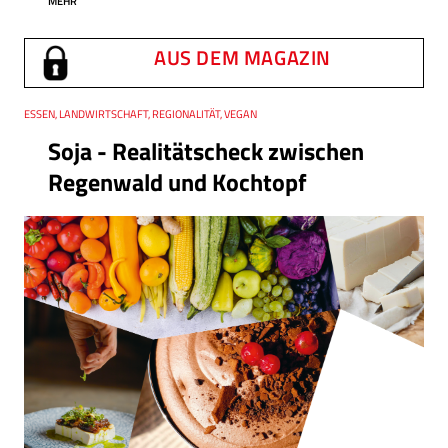
MEHR
AUS DEM MAGAZIN
Thema
ESSEN, LANDWIRTSCHAFT, REGIONALITÄT, VEGAN
Soja - Realitätscheck zwischen
Regenwald und Kochtopf