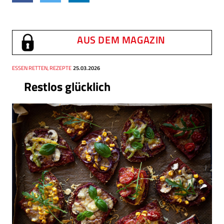
AUS DEM MAGAZIN
Thema
ESSEN RETTEN, REZEPTE
Datum
25.03.2026
Restlos glücklich