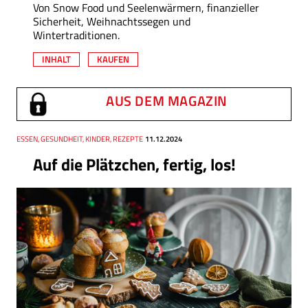
Von Snow Food und Seelenwärmern, finanzieller
Sicherheit, Weihnachtssegen und
Wintertraditionen.
INHALT
KAUFEN
AUS DEM MAGAZIN
Thema
ESSEN, GESUNDHEIT, KINDER, REZEPTE
Datum
11.12.2024
Auf die Plätzchen, fertig, los!