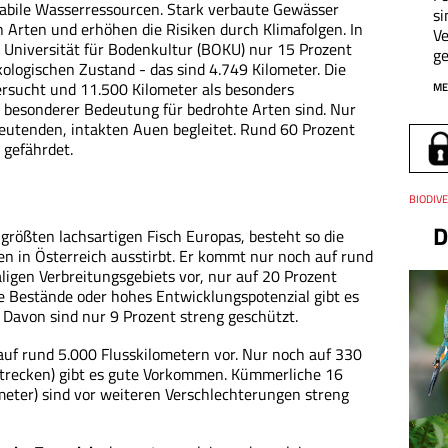
tabile Wasserressourcen. Stark verbaute Gewässer
si
 Arten und erhöhen die Risiken durch Klimafolgen. In
Ve
r Universität für Bodenkultur (BOKU) nur 15 Prozent
ge
ologischen Zustand - das sind 4.749 Kilometer. Die
ersucht und 11.500 Kilometer als besonders
ME
n besonderer Bedeutung für bedrohte Arten sind. Nur
eutenden, intakten Auen begleitet. Rund 60 Prozent
 gefährdet.
Thema
BIODIVE
D
 größten lachsartigen Fisch Europas, besteht so die
en in Österreich ausstirbt. Er kommt nur noch auf rund
ligen Verbreitungsgebiets vor, nur auf 20 Prozent
te Bestände oder hohes Entwicklungspotenzial gibt es
 Davon sind nur 9 Prozent streng geschützt.
uf rund 5.000 Flusskilometern vor. Nur noch auf 330
Strecken) gibt es gute Vorkommen. Kümmerliche 16
meter) sind vor weiteren Verschlechterungen streng