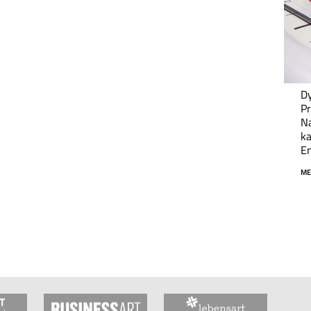
Dy
Pr
Na
ka
En
ME