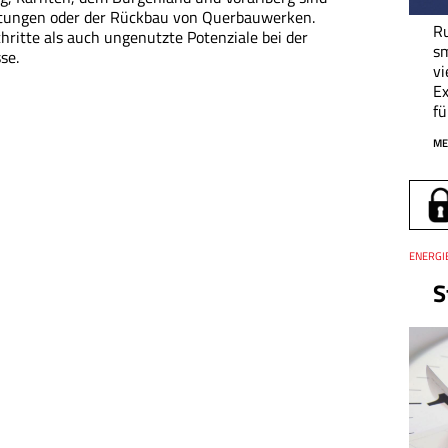
tungen oder der Rückbau von Querbauwerken.
Ru
ritte als auch ungenutzte Potenziale bei der
sm
se.
vi
Ex
fü
ME
Thema
ENERGIE
S