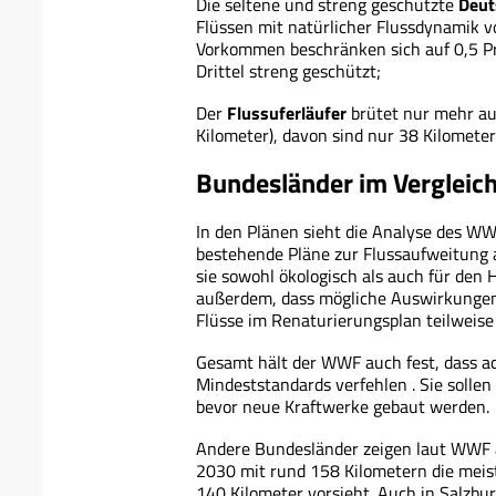
Die seltene und streng geschützte
Deut
Flüssen mit natürlicher Flussdynamik v
Vorkommen beschränken sich auf 0,5 Pro
Drittel streng geschützt;
Der
Flussuferläufer
brütet nur mehr au
Kilometer), davon sind nur 38 Kilometer
Bundesländer im Vergleic
In den Plänen sieht die Analyse des WWF 
bestehende Pläne zur Flussaufweitung 
sie sowohl ökologisch als auch für den 
außerdem, dass mögliche Auswirkungen 
Flüsse im Renaturierungsplan teilweis
Gesamt hält der WWF auch fest, dass a
Mindeststandards verfehlen . Sie sollen 
bevor neue Kraftwerke gebaut werden.
Andere Bundesländer zeigen laut WWF am
2030 mit rund 158 Kilometern die meis
140 Kilometer vorsieht. Auch in Salzbu