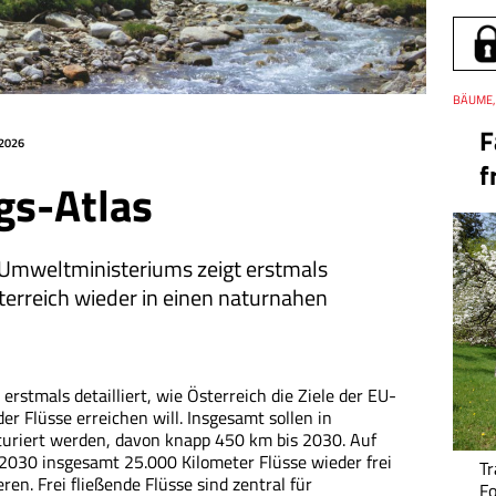
Thema
BÄUME, 
F
.2026
f
gs-Atlas
 Umweltministeriums zeigt erstmals
sterreich wieder in einen naturnahen
rstmals detailliert, wie Österreich die Ziele der EU-
r Flüsse erreichen will. Insgesamt sollen in
turiert werden, davon knapp 450 km bis 2030. Auf
 2030 insgesamt 25.000 Kilometer Flüsse wieder frei
Tr
ren. Frei fließende Flüsse sind zentral für
F