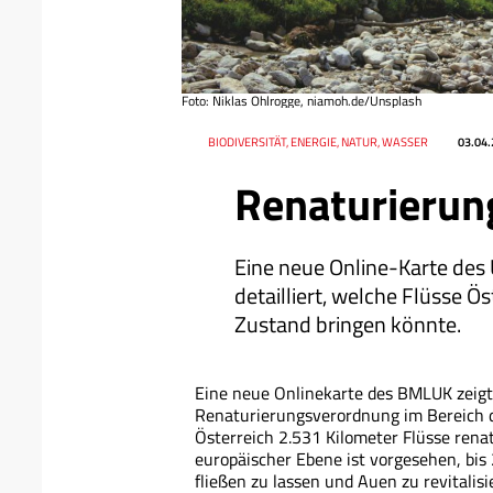
Foto: Niklas Ohlrogge, niamoh.de/Unsplash
Datum
Ressort
BIODIVERSITÄT, ENERGIE, NATUR, WASSER
03.04
Renaturierun
Eine neue Online-Karte des
detailliert, welche Flüsse Ö
Zustand bringen könnte.
Eine neue Onlinekarte des BMLUK zeigt e
Renaturierungsverordnung im Bereich de
Österreich 2.531 Kilometer Flüsse rena
europäischer Ebene ist vorgesehen, bis
fließen zu lassen und Auen zu revitalisie