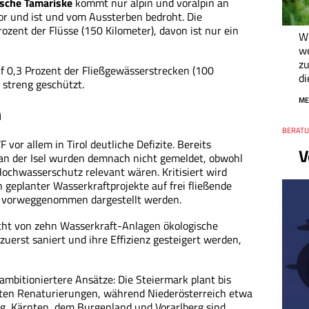
sche Tamariske
kommt nur alpin und voralpin an
or und ist und vom Aussterben bedroht. Die
zent der Flüsse (150 Kilometer), davon ist nur ein
Wi
we
zu
f 0,3 Prozent der Fließgewässerstrecken (100
di
 streng geschützt.
ME
h
Thema
BERATUN
vor allem in Tirol deutliche Defizite. Bereits
V
an der Isel wurden demnach nicht gemeldet, obwohl
Hochwasserschutz relevant wären. Kritisiert wird
geplanter Wasserkraftprojekte auf frei fließende
e vorweggenommen dargestellt werden.
cht von zehn Wasserkraft-Anlagen ökologische
zuerst saniert und ihre Effizienz gesteigert werden,
bitioniertere Ansätze: Die Steiermark plant bis
ten Renaturierungen, während Niederösterreich etwa
rg, Kärnten, dem Burgenland und Vorarlberg sind