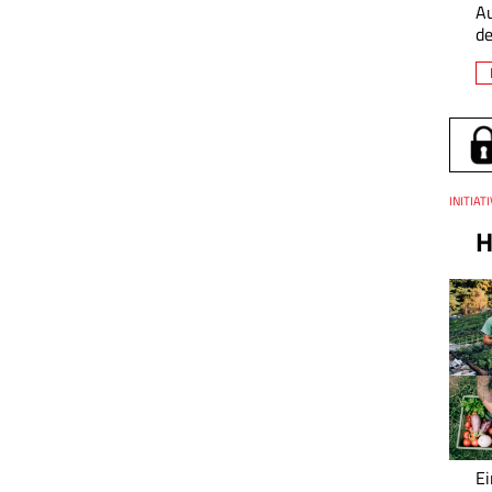
A
de
Thema
INITIAT
H
Ei