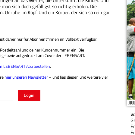
ngen an das Wetter, die Unterkunft, die Kinder. Und
 man sich doch gefälligst so richtig erholen. Die
n. Unruhe im Kopf. Und ein Körper, der sich so rein gar
 ist daher nur für Abonnent*innen im Volltext verfügbar.
r Postleitzahl und deiner Kundennummer ein. Die
ng sowie aufgedruckt am Cover der LEBENSART.
ein LEBENSART Abo bestellen
.
ere
hier unseren Newsletter
– und lies diesen und weitere vier
Vo
Ge
En
Er