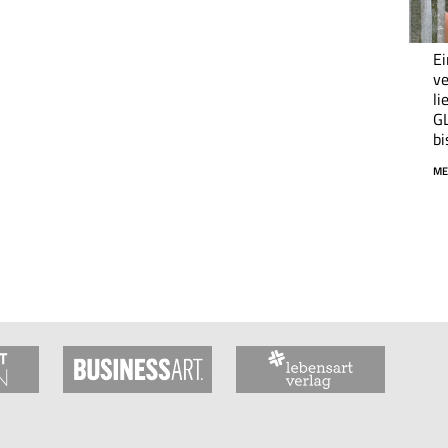
Ei
v
li
G
bi
ME