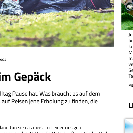
Je
be
ko
M
ma
2024
ve
Se
im Gepäck
Te
ME
 Alltag Pause hat. Was braucht es auf dem
 auf Reisen jene Erholung zu finden, die
L
nn tun sie das meist mit einer riesigen