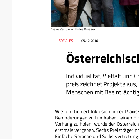
Seve Zentrum Ulrike Wieser
Datum
Ressort
SOZIALES
05.12.2016
Österreichisc
Individualität, Vielfalt und 
preis zeichnet Projekte aus,
Menschen mit Beeinträchtig
Wie funktioniert Inklusion in der Prax
Behinderungen zu tun haben, einen Einb
Vorhang zu holen, wurde der Österreich
erstmals vergeben. Sechs PreisträgerInn
Einfache Sprache und Selbstvertretung