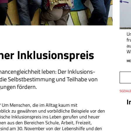
Un
fr
au
her Inklusionspreis
W
ME
Chancen­gleichheit leben: Der Inklusions­
 die Selbst­be­stimmung und Teilhabe von
ungen fördern.
Thema
SOZIAL
Datum
I
is? Um Menschen, die im Alltag kaum mit
lick zu gewähren und vorbildliche Beispiele vor den
ische Inklusionspreis ins Leben gerufen und heuer
en aus den Bereichen Schule, Arbeit, Freizeit,
 sind am 30. November von der Lebenshilfe und den