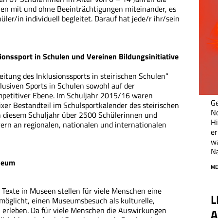
hen mit und ohne Beeinträchtigungen miteinander, es
ler/in individuell begleitet. Darauf hat jede/r ihr/sein
onssport in Schulen und Vereinen Bildungsinitiative
eitung des Inklusionssports in steirischen Schulen“
usiven Sports in Schulen sowohl auf der
ompetitiver Ebene. Im Schuljahr 2015/16 waren
Ge
ixer Bestandteil im Schulsportkalender des steirischen
No
n diesem Schuljahr über 2500 Schülerinnen und
Hi
ern an regionalen, nationalen und internationalen
er
w
Na
useum
ME
 Texte in Museen stellen für viele Menschen eine
L
nmöglicht, einen Museumsbesuch als kulturelle,
 erleben. Da für viele Menschen die Auswirkungen
A