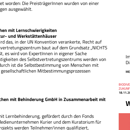
et worden: Die PreisträgerInnen wurden von einer
ngen ausgewählt.
hen mit Lernschwierigkeiten
tur- und Werkstättenhäuser
rd das, in der UN Konvention verankerte, Recht auf
stvertretungszentrum baut auf dem Grundsatz „NICHTS
 es wird von ExpertInnen in eigener Sache
Im
Tätigkeiten des Selbstvertretungszentrums werden von
Di
durch ist die Selbstbestimmung von Menschen mit
n gesellschaftlichen Mitbestimmungsprozessen
ME
Thema
BIODIVE
Datum
ZUKUNF
18.11.2
chen mit Behinderung GmbH in Zusammenarbeit mit
W
mit Lernbehinderung, gefördert durch den Fonds
 Medienunternehmen Kurier und dem Kuratorium für
rojekts werden Teilnehmer/innen qualifiziert,