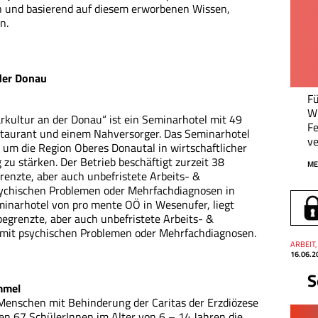
n und basierend auf diesem erworbenen Wissen,
n.
der Donau
Fü
W
kultur an der Donau“ ist ein Seminarhotel mit 49
Fe
aurant und einem Nahversorger. Das Seminarhotel
ve
 um die Region Oberes Donautal in wirtschaftlicher
zu stärken. Der Betrieb beschäftigt zurzeit 38
ME
grenzte, aber auch unbefristete Arbeits- &
sychischen Problemen oder Mehrfachdiagnosen in
minarhotel von pro mente OÖ in Wesenufer, liegt
 begrenzte, aber auch unbefristete Arbeits- &
 mit psychischen Problemen oder Mehrfachdiagnosen.
Thema
ARBEIT,
Datum
16.06.2
S
mmel
 Menschen mit Behinderung der Caritas der Erzdiözese
en 67 SchülerInnen im Alter von 6 – 14 Jahren die