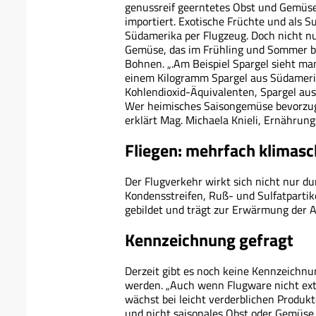
genussreif geerntetes Obst und Gemüse,
importiert. Exotische Früchte und als
Südamerika per Flugzeug. Doch nicht n
Gemüse, das im Frühling und Sommer be
Bohnen. „.Am Beispiel Spargel sieht ma
einem Kilogramm Spargel aus Südamerik
Kohlendioxid-Äquivalenten, Spargel au
Wer heimisches Saisongemüse bevorzugt,
erklärt Mag. Michaela Knieli, Ernähr
Fliegen: mehrfach klimas
Der Flugverkehr wirkt sich nicht nur d
Kondensstreifen, Ruß- und Sulfatpartik
gebildet und trägt zur Erwärmung der 
Kennzeichnung gefragt
Derzeit gibt es noch keine Kennzeichnu
werden. „Auch wenn Flugware nicht ext
wächst bei leicht verderblichen Produk
und nicht saisonales Obst oder Gemüse, 