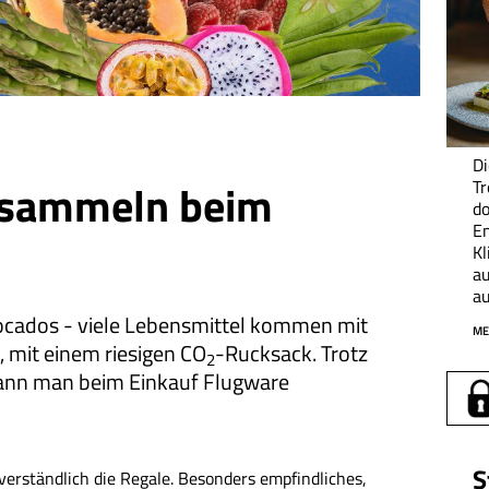
Di
 sammeln beim
Tr
do
En
K
au
a
ocados - viele Lebensmittel kommen mit
ME
, mit einem riesigen CO
-Rucksack. Trotz
2
ann man beim Einkauf Flugware
S
tverständlich die Regale. Besonders empfindliches,