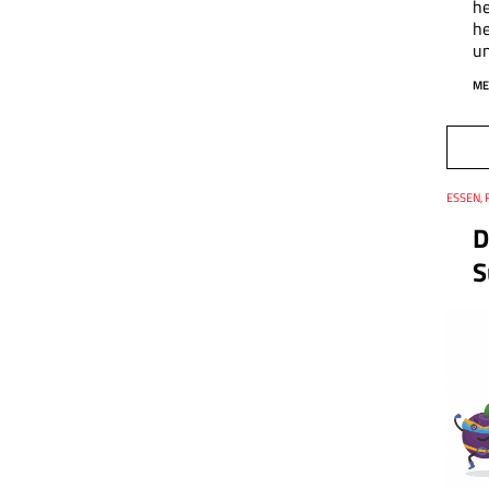
h
he
u
ME
Thema
ESSEN, 
Datum
D
S