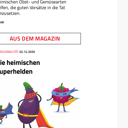
eimischen Obst- und Gemüsearten
lfen, die guten Vorsätze in die Tat
mzusetzen.
HR
AUS DEM MAGAZIN
REGIONALITÄT
02.12.2020
ie heimischen
uperhelden