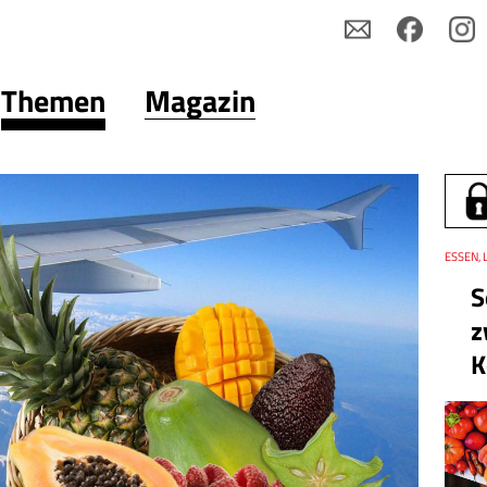
Themen
Magazin
Thema
ESSEN, 
S
z
K