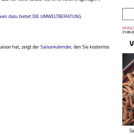
ativen dazu bietet DIE UMWELTBERATUNG
Thema
GESELLS
Datum
21.09.2
V
ison hat, zeigt der
Saisonkalender
, den Sie kostenlos
G