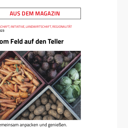
AUS DEM MAGAZIN
CHAFT, INITIATIVE, LANDWIRTSCHAFT, REGIONALITÄT
023
om Feld auf den Teller
emeinsam anpacken und genießen.