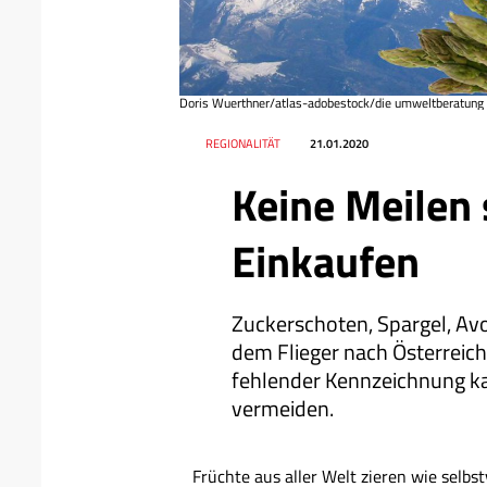
Doris Wuerthner/atlas-adobestock/die umweltberatung
Datum
Ressort
REGIONALITÄT
21.01.2020
Keine Meilen
Einkaufen
Zuckerschoten, Spargel, Av
dem Flieger nach Österreich
fehlender Kennzeichnung k
vermeiden.
Früchte aus aller Welt zieren wie selbs