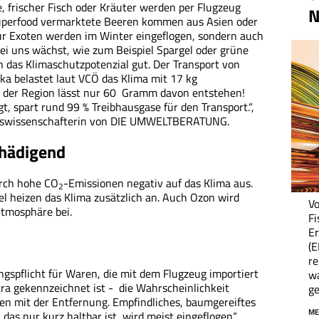
 frischer Fisch oder Kräuter werden per Flugzeug
N
 Superfood vermarktete Beeren kommen aus Asien oder
ur Exoten werden im Winter eingeflogen, sondern auch
i uns wächst, wie zum Beispiel Spargel oder grüne
n das Klimaschutzpotenzial gut. Der Transport von
a belastet laut VCÖ das Klima mit 17 kg
s der Region lässt nur 60 Gramm davon entstehen!
 spart rund 99 % Treibhausgase für den Transport.“,
ungswissenschafterin von DIE UMWELTBERATUNG.
chädigend
urch hohe CO
-Emissionen negativ auf das Klima aus.
2
el heizen das Klima zusätzlich an. Auch Ozon wird
Vo
Atmosphäre bei.
Fi
E
(E
re
ngspflicht für Waren, die mit dem Flugzeug importiert
wa
ra gekennzeichnet ist - die Wahrscheinlichkeit
ge
ten mit der Entfernung. Empfindliches, baumgereiftes
ME
das nur kurz haltbar ist, wird meist eingeflogen“,