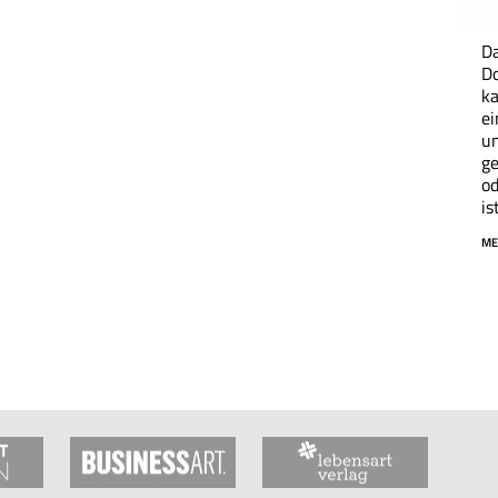
Da
Do
ka
ei
un
ge
od
ist
ME