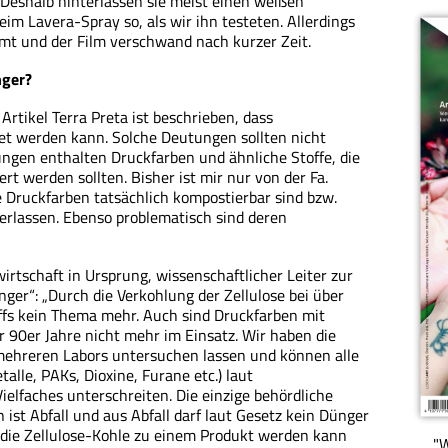
 Deshalb hinterlassen sie meist einen weißen
im Lavera-Spray so, als wir ihn testeten. Allerdings
mt und der Film verschwand nach kurzer Zeit.
nger?
 Artikel Terra Preta ist beschrieben, dass
t werden kann. Solche Deutungen sollten nicht
gen enthalten Druckfarben und ähnliche Stoffe, die
rt werden sollten. Bisher ist mir nur von der Fa.
e Druckfarben tatsächlich kompostierbar sind bzw.
erlassen. Ebenso problematisch sind deren
wirtschaft in Ursprung, wissenschaftlicher Leiter zur
ger“: „Durch die Verkohlung der Zellulose bei über
ffs kein Thema mehr. Auch sind Druckfarben mit
r 90er Jahre nicht mehr im Einsatz. Wir haben die
mehreren Labors untersuchen lassen und können alle
lle, PAKs, Dioxine, Furane etc.) laut
lfaches unterschreiten. Die einzige behördliche
ist Abfall und aus Abfall darf laut Gesetz kein Dünger
 die Zellulose-Kohle zu einem Produkt werden kann
"W