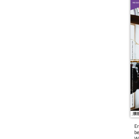
Er
be
We