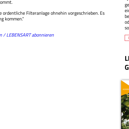
skommt.
ge
ei
ine ordentliche Filteranlage ohnehin vorgeschrieben. Es
be
ung kommen.“
od
so
en / LEBENSART abonnieren
L
G