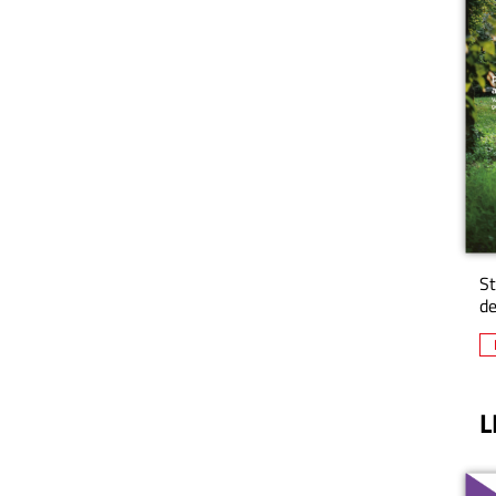
St
de
L