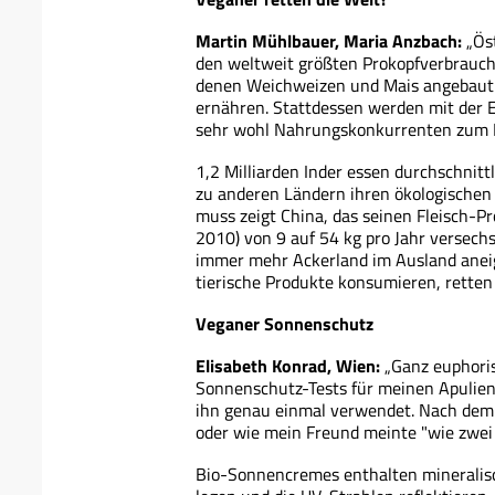
Martin Mühlbauer, Maria Anzbach:
„Öst
den weltweit größten Prokopfverbrauche
denen Weichweizen und Mais angebaut 
ernähren. Stattdessen werden mit der Er
sehr wohl Nahrungskonkurrenten zum M
1,2 Milliarden Inder essen durchschnittl
zu anderen Ländern ihren ökologischen 
muss zeigt China, das seinen Fleisch-P
2010) von 9 auf 54 kg pro Jahr versech
immer mehr Ackerland im Ausland aneign
tierische Produkte konsumieren, retten 
Veganer Sonnenschutz
Elisabeth Konrad, Wien:
„Ganz euphori
Sonnenschutz-Tests für meinen Apulie
ihn genau einmal verwendet. Nach dem 
oder wie mein Freund meinte "wie zwei 
Bio-Sonnencremes enthalten mineralische