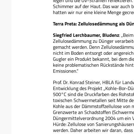
legen und die UV-Strahlen reflektieren.
Schimmer auf der Haut. Das war auch be
hatten wir nur eine kleine Menge gecre
Terra Preta: Zellulosedämmung als Dü
Siegfried Lerchbaumer, Bludenz
: „Beim
Zellulosedämmung zu Dünger verarbeite
gemacht werden. Denn Zellulosedämmun
nicht im Boden entsorgt oder angereiche
Gugler ein Produkt bekannt, bei dem di
keine problematischen Rückstände hint
Emissionen.“
Prof. Dr. Konrad Steiner, HBLA für Land
Entwicklung des Projekt „Kohle-Bor-Dün
500°C sind die Druckfarben des Rohsto
toxischen Schwermetallen seit Mitte de
Kohle aus der Dämmstoffzellulose von 
Grenzwerte an Schadstoffen (Schwermeta
Düngermittelverordnung 2004 um ein Vie
Hürde: Zellulose von Sanierungshäusern 
werden. Daher arbeiten wir daran, dass