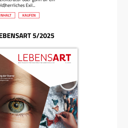
eld)herrliches Exil...
INHALT
KAUFEN
EBENSART 5/2025