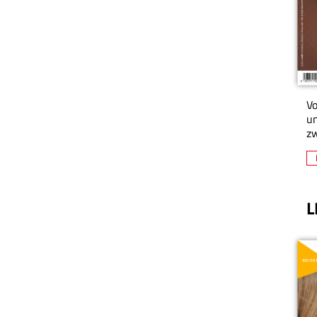
Vo
un
zw
L