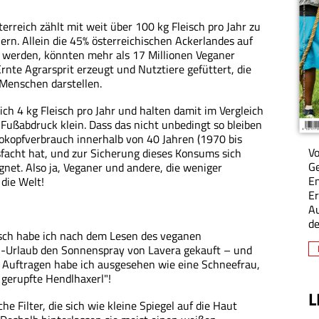
erreich zählt mit weit über 100 kg Fleisch pro Jahr zu
rn. Allein die 45% österreichischen Ackerlandes auf
werden, könnten mehr als 17 Millionen Veganer
nte Agrarsprit erzeugt und Nutztiere gefüttert, die
enschen darstellen.
ich 4 kg Fleisch pro Jahr und halten damit im Vergleich
Fußabdruck klein. Dass das nicht unbedingt so bleiben
rokopfverbrauch innerhalb von 40 Jahren (1970 bis
Vo
sfacht hat, und zur Sicherung dieses Konsums sich
Ge
et. Also ja, Veganer und andere, die weniger
En
die Welt!
Er
A
de
sch habe ich nach dem Lesen des veganen
n-Urlaub den Sonnenspray von Lavera gekauft – und
Auftragen habe ich ausgesehen wie eine Schneefrau,
gerupfte Hendlhaxerl"!
L
 Filter, die sich wie kleine Spiegel auf die Haut