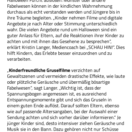
Halloween Furcht auslösen: Monster oder andere
Fabelwesen können in der kindlichen Wahrnehmung
durchaus als echt ver­standen werden und Jüngere bis in
ihre Träume begleiten. „Kinder nehmen Filme und digitale
Angebote je nach Alter oder Stimmung unterschiedlich
wahr. Die vielen Angebote rund um Halloween sind ein
guter Anlass für Eltern, auf die Reaktionen ihrer Kinder zu
achten und mit ihnen das Gesehene zu besprechen“,
erklärt Kristin Langer, Mediencoach bei „SCHAU HIN!“. Dies
hilft Kindern, das Erlebte besser einzuordnen und zu
verarbeiten.
„
Kinderfreundliche Gruselfilme
verzichten auf
Gewaltszenen und vermeiden drastische Effekte, wie laute
oder plötzliche Geräusche und übermäßig bösartige
Fabelwesen“, sagt Langer. „Wichtig ist, dass der
Spannungsbogen angemessen ist, es ausreichend
Entspannungsmomente gibt und sich das Gruseln in
einem guten Ende auflöst. Darauf sollten Eltern, ebenso
wie auf passende Alters­angaben, bei der Auswahl einer
Sendung achten und sich vorher darüber informieren.“ Je
jünger Kinder sind, desto intensiver ziehen Geräusche und
Musik sie in den Bann. Dazu gehören nicht nur Schüsse