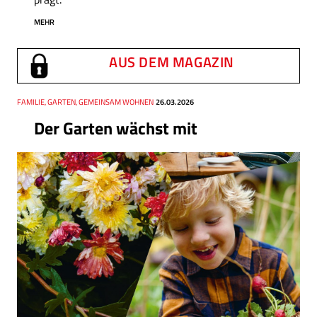
MEHR
AUS DEM MAGAZIN
Thema
FAMILIE, GARTEN, GEMEINSAM WOHNEN
Datum
26.03.2026
Der Garten wächst mit