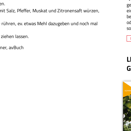
en.
ge
ei
 mit Salz, Pfeffer, Muskat und Zitronensaft würzen,
be
od
se rühren, ev. etwas Mehl dazugeben und noch mal
so
ziehen lassen.
iner, avBuch
L
G