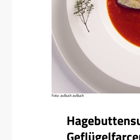
Foto: avBuch avBuch
Ressort
Hagebuttens
Geflügelfarc