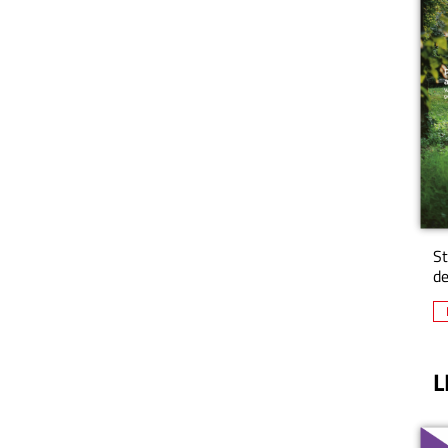
St
de
L