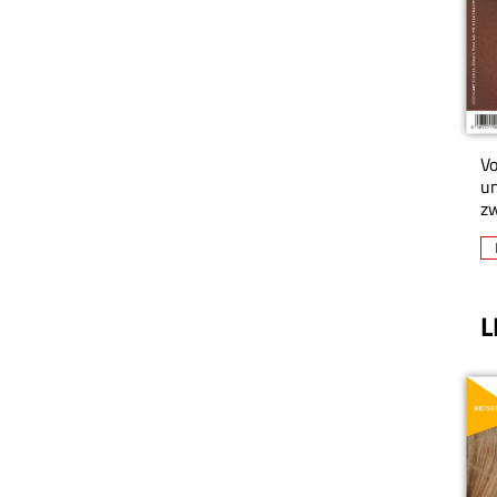
Vo
un
zw
L