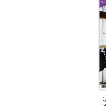
Er
be
We