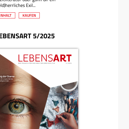
eld)herrliches Exil...
INHALT
KAUFEN
EBENSART 5/2025