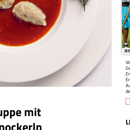
Vo
Ge
En
Er
A
de
uppe mit
L
enockerln