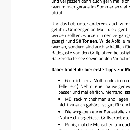
und vergessen dann auch gern mal sich 
warum man gerade im Sommer so viel Mü
bleibt.
Und das hat, unter anderem, auch zum 
geführt. Unmengen an Müll, die eigentl
werden sollten, wurden in den vergange
gesagt rund
50 Tonnen
. Wilde Abfälle 
werden, sondern sind auch schädlich f
Badegäste von den Grillplätzen belästi
Ratzersdorfersee sowie an den Viehofne
Daher findet ihr hier erste Tipps zur 
Gar nicht erst Müll produzieren 
Teller etc.). Nehmt euer hauseigene
besser und mal ehrlich, niemand isst
Müllsack mitnehmen und liegen 
nicht zu euch gehört. Ist gut für die
Die Vorgaben eurer Badestelle /
(Naturschutzgebiete, Grillverbot etc.
Ruhig mal die Menschen um euch