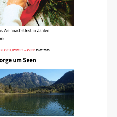
s Weihnachstfest in Zahlen
HR
 PLASTIK, UMWELT, WASSER
13.07.2023
orge um Seen