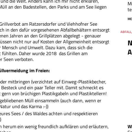
und die Welt. Anders kann ich mir nicht erklären,
Mi
ll an den Badestellen, den Parks und am See liegen
te
ME
Grillverbot am Ratzersdorfer und Viehhofner See
ich in den dafür vorgesehenen Abfallbehältern entsorgt
Thema
ABFALL
Datum
nen Jahren an den Grillplätzen abgelegt - genauer
N
müssen nicht nur auf Kosten der Allgemeinheit entsorgt
ür Mensch und Umwelt. Dazu kam, dass sich die
A
gt fühlten. Daher wurde 2018 das Grillen am
r Seen verboten.
Müllvermeidung im Freien:
oder mitbringen (verzichtet auf Einweg-Plastikbecher,
s Besteck und ein paar Teller mit. Damit schmeckt es
 gern von brüchigen Plastikgabeln und Plastiktellern!
gebliebenen Müll einsammeln (auch dann, wenn er
 Natur und das Karma :-))
 eures Sees / des Waldes achten und respektieren
)
Wa
 herum ein wenig freundlich aufklären und erläutern,