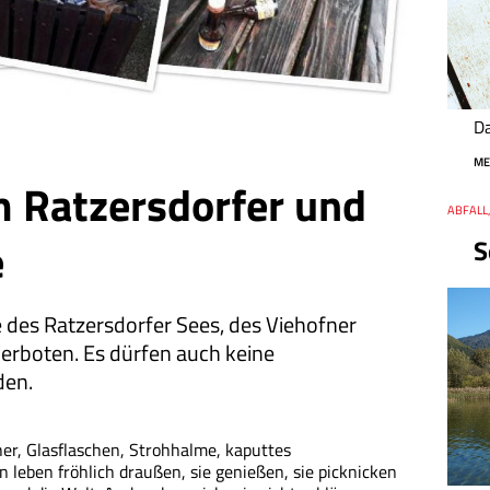
Da
ME
m Ratzersdorfer und
Thema
ABFALL,
Datum
e
S
 des Ratzersdorfer Sees, des Viehofner
verboten. Es dürfen auch keine
den.
her, Glasflaschen, Strohhalme, kaputtes
 leben fröhlich draußen, sie genießen, sie picknicken