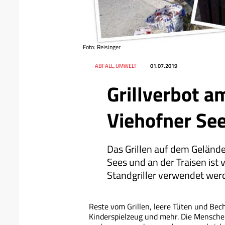
Foto: Reisinger
Datum
Ressort
ABFALL, UMWELT
01.07.2019
Grillverbot a
Viehofner Se
Das Grillen auf dem Gelände
Sees und an der Traisen ist 
Standgriller verwendet wer
Reste vom Grillen, leere Tüten und Bec
Kinderspielzeug und mehr. Die Menschen