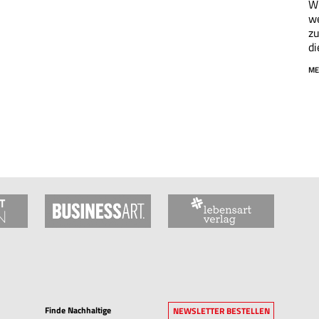
Wi
we
zu
di
ME
Finde Nachhaltige
NEWSLETTER BESTELLEN