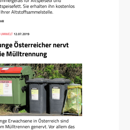
mmelgefäß für Altspeiseöl und
tspeisefett. Sie erhalten ihn kostenlos
 Ihrer Altstoffsammelstelle.
HR
, UMWELT
12.07.2019
unge Österreicher nervt
ie Mülltrennung
nge Erwachsene in Österreich sind
m Mülltrennen genervt. Vor allem das