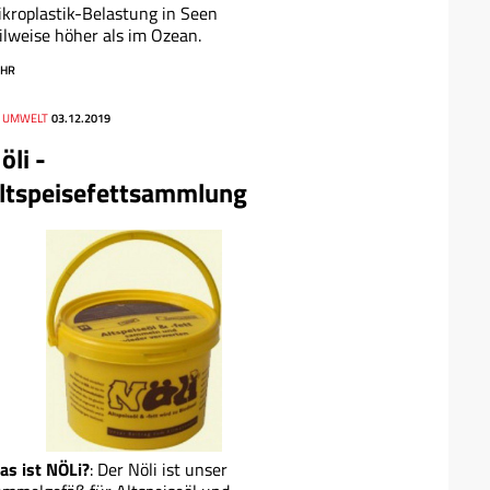
kroplastik-Belastung in Seen
ilweise höher als im Ozean.
HR
, UMWELT
03.12.2019
öli -
ltspeisefettsammlung
s ist NÖLi?
: Der Nöli ist unser