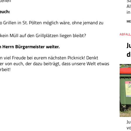
Sa
stehen
Al
 euch:
in
ME
wo Grillen in St. Pölten möglich wäre, ohne jemand zu
Thema
ABFALL
Datum
ein Müll auf den Grillplätzen liegen bleibt?
J
m Herrn Bürgermeister weiter.
d
n viel Freude bei eurem nächsten Picknick! Denkt
r von euch, der dazu beiträgt, dass unsere Welt etwas
rbeit!
Ju
vo