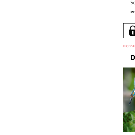
So
ME
Thema
BIODIVE
D