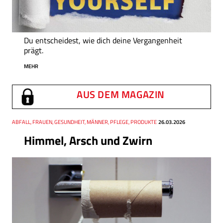
Du entscheidest, wie dich deine Vergangenheit
prägt.
MEHR
AUS DEM MAGAZIN
Thema
ABFALL, FRAUEN, GESUNDHEIT, MÄNNER, PFLEGE, PRODUKTE
Datum
26.03.2026
Himmel, Arsch und Zwirn