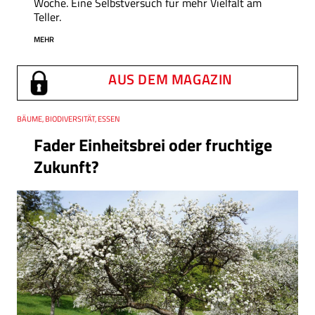
Woche. Eine Selbstversuch für mehr Vielfalt am
Teller.
MEHR
AUS DEM MAGAZIN
Thema
BÄUME, BIODIVERSITÄT, ESSEN
Fader Einheitsbrei oder fruchtige
Zukunft?