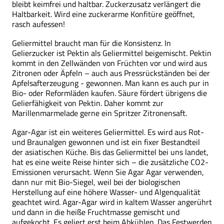
bleibt keimfrei und haltbar. Zuckerzusatz verlängert die
Haltbarkeit. Wird eine zuckerarme Konfitüre geöffnet,
rasch aufessen!
Geliermittel braucht man für die Konsistenz. In
Gelierzucker ist Pektin als Geliermittel beigemischt. Pektin
kommt in den Zellwänden von Früchten vor und wird aus
Zitronen oder Äpfeln – auch aus Pressrückständen bei der
Apfelsafterzeugung - gewonnen. Man kann es auch pur in
Bio- oder Reformläden kaufen. Säure fördert übrigens die
Gelierfähigkeit von Pektin. Daher kommt zur
Marillenmarmelade gerne ein Spritzer Zitronensaft.
Agar-Agar ist ein weiteres Geliermittel. Es wird aus Rot-
und Braunalgen gewonnen und ist ein fixer Bestandteil
der asiatischen Küche. Bis das Geliermittel bei uns landet,
hat es eine weite Reise hinter sich – die zusätzliche CO2-
Emissionen verursacht. Wenn Sie Agar Agar verwenden,
dann nur mit Bio-Siegel, weil bei der biologischen
Herstellung auf eine höhere Wasser- und Algenqualität
geachtet wird. Agar-Agar wird in kaltem Wasser angerührt
und dann in die heiße Fruchtmasse gemischt und
aufgekocht. Es geliert erst beim Abkühlen. Das Festwerden