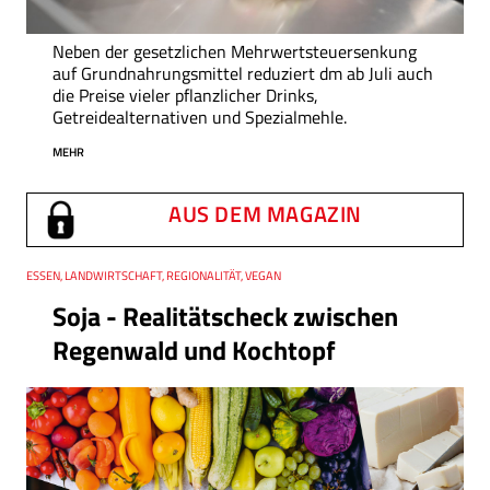
Neben der gesetzlichen Mehrwertsteuersenkung
auf Grundnahrungsmittel reduziert dm ab Juli auch
die Preise vieler pflanzlicher Drinks,
Getreidealternativen und Spezialmehle.
MEHR
AUS DEM MAGAZIN
Thema
ESSEN, LANDWIRTSCHAFT, REGIONALITÄT, VEGAN
Soja - Realitätscheck zwischen
Regenwald und Kochtopf