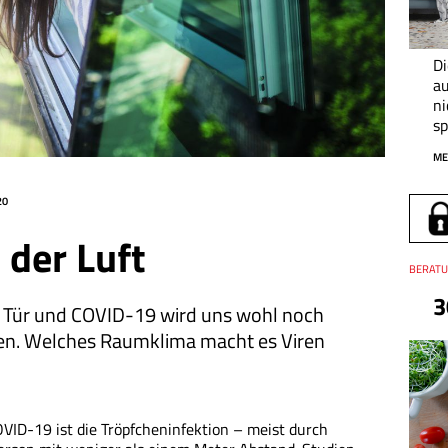
D
au
n
sp
ME
20
 der Luft
Thema
BERATU
3
er Tür und COVID-19 wird uns wohl noch
ten. Welches Raumklima macht es Viren
ID-19 ist die Tröpfcheninfektion – meist durch