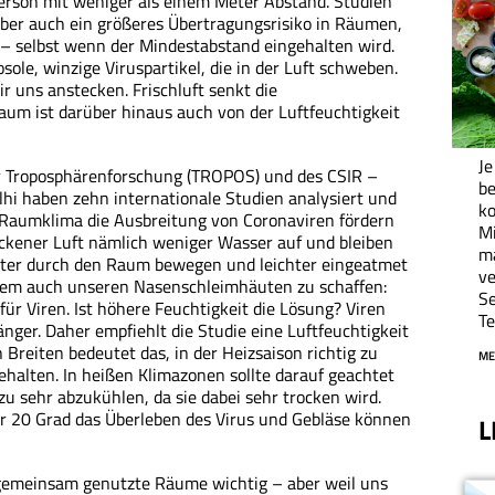
 Person mit weniger als einem Meter Abstand. Studien
ber auch ein größeres Übertragungsrisiko in Räumen,
n – selbst wenn der Mindestabstand eingehalten wird.
sole, winzige Viruspartikel, die in der Luft schweben.
r uns anstecken. Frischluft senkt die
Raum ist darüber hinaus auch von der Luftfeuchtigkeit
Je
ür Troposphärenforschung (TROPOS) und des CSIR –
be
lhi haben zehn internationale Studien analysiert und
ko
 Raumklima die Ausbreitung von Coronaviren fördern
M
ckener Luft nämlich weniger Wasser auf und bleiben
ma
eiter durch den Raum bewegen und leichter eingeatmet
ve
dem auch unseren Nasenschleimhäuten zu schaffen:
Se
 für Viren. Ist höhere Feuchtigkeit die Lösung? Viren
Te
änger. Daher empfiehlt die Studie eine Luftfeuchtigkeit
Breiten bedeutet das, in der Heizsaison richtig zu
ME
behalten. In heißen Klimazonen sollte darauf geachtet
u sehr abzukühlen, da sie dabei sehr trocken wird.
 20 Grad das Überleben des Virus und Gebläse können
L
r gemeinsam genutzte Räume wichtig – aber weil uns