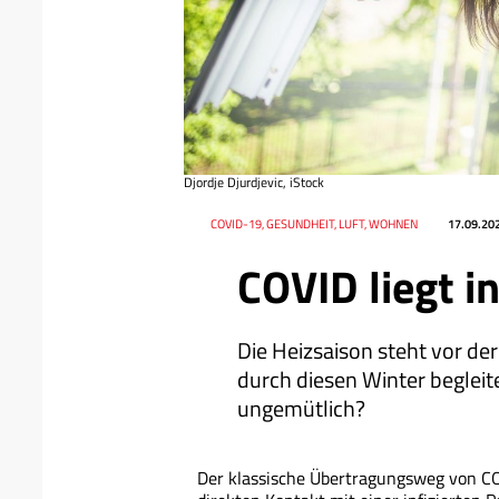
Djordje Djurdjevic, iStock
Datum
Ressort
COVID-19, GESUNDHEIT, LUFT, WOHNEN
17.09.20
COVID liegt in
Die Heizsaison steht vor d
durch diesen Winter beglei
ungemütlich?
Der klassische Übertragungsweg von COV