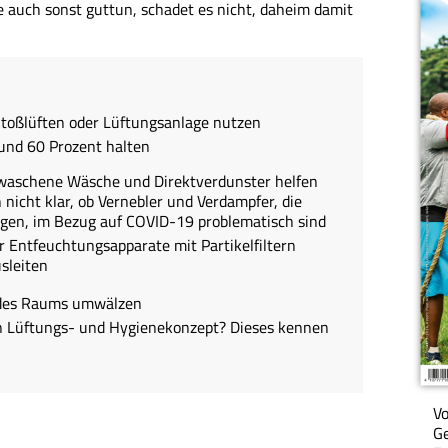
e auch sonst guttun, schadet es nicht, daheim damit
Stoßlüften oder Lüftungsanlage nutzen
 und 60 Prozent halten
ewaschene Wäsche und Direktverdunster helfen
 nicht klar, ob Vernebler und Verdampfer, die
gen, im Bezug auf COVID-19 problematisch sind
r Entfeuchtungsapparate mit Partikelfiltern
sleiten
b des Raums umwälzen
ein Lüftungs- und Hygienekonzept? Dieses kennen
Vo
Ge