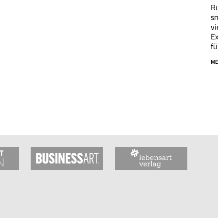
Ru
sm
vi
Ex
fü
ME