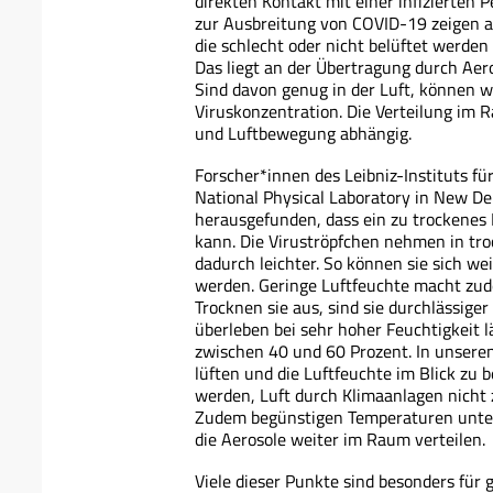
direkten Kontakt mit einer infizierten
zur Ausbreitung von COVID-19 zeigen a
die schlecht oder nicht belüftet werde
Das liegt an der Übertragung durch Aero
Sind davon genug in der Luft, können wi
Viruskonzentration. Die Verteilung im 
und Luftbewegung abhängig.
Forscher*innen des Leibniz-Instituts f
National Physical Laboratory in New De
herausgefunden, dass ein zu trockenes
kann. Die Viruströpfchen nehmen in tro
dadurch leichter. So können sie sich w
werden. Geringe Luftfeuchte macht zu
Trocknen sie aus, sind sie durchlässiger
überleben bei sehr hoher Feuchtigkeit l
zwischen 40 und 60 Prozent. In unseren 
lüften und die Luftfeuchte im Blick zu 
werden, Luft durch Klimaanlagen nicht z
Zudem begünstigen Temperaturen unter
die Aerosole weiter im Raum verteilen.
Viele dieser Punkte sind besonders fü