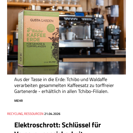
Aus der Tasse in die Erde: Tchibo und Waldaffe
verarbeiten gesammelten Kaffeesatz zu torffreier
Gartenerde - erhältlich in allen Tchibo-Filialen.
MEHR
Thema
RECYCLING, RESSOURCEN
Datum
21.04.2026
Elektroschrott: Schlüssel für