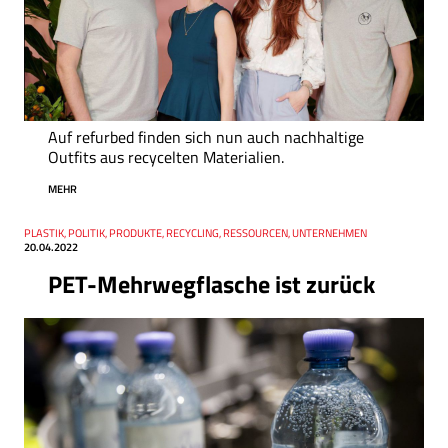
Auf refurbed finden sich nun auch nachhaltige
Outfits aus recycelten Materialien.
MEHR
Thema
PLASTIK, POLITIK, PRODUKTE, RECYCLING, RESSOURCEN, UNTERNEHMEN
Datum
20.04.2022
PET-Mehrwegflasche ist zurück