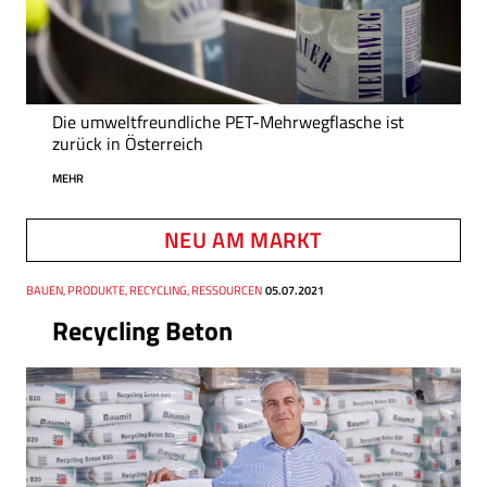
Die umweltfreundliche PET-Mehrwegflasche ist
zurück in Österreich
MEHR
NEU AM MARKT
Thema
BAUEN, PRODUKTE, RECYCLING, RESSOURCEN
Datum
05.07.2021
Recycling Beton