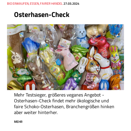
Thema
BIO EINKAUFEN, ESSEN, FAIRER HANDEL
Datum
27.03.2024
Osterhasen-Check
Mehr Testsieger, größeres veganes Angebot -
Osterhasen-Check findet mehr ökologische und
faire Schoko-Osterhasen, Branchengrößen hinken
aber weiter hinterher.
MEHR