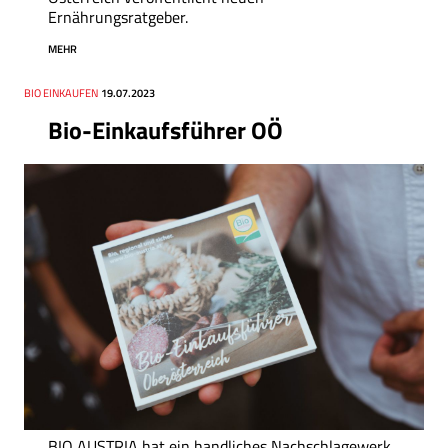
Ernährungsratgeber.
MEHR
Thema
BIO EINKAUFEN
Datum
19.07.2023
Bio-Einkaufsführer OÖ
BIO AUSTRIA hat ein handliches Nachschlagewerk