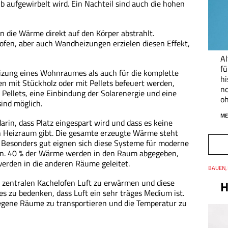
 aufgewirbelt wird. Ein Nachteil sind auch die hohen
 die Wärme direkt auf den Körper abstrahlt.
elofen, aber auch Wandheizungen erzielen diesen Effekt,
Al
fü
izung eines Wohnraumes als auch für die komplette
hi
n mit Stückholz oder mit Pellets befeuert werden,
no
Pellets, eine Einbindung der Solarenergie und eine
oh
ind möglich.
ME
darin, dass Platz eingespart wird und dass es keine
 Heizraum gibt. Die gesamte erzeugte Wärme steht
Besonders gut eignen sich diese Systeme für moderne
n. 40 % der Wärme werden in den Raum abgegeben,
werden in die anderen Räume geleitet.
Thema
BAUEN, 
Datum
en zentralen Kachelofen Luft zu erwärmen und diese
H
es zu bedenken, dass Luft ein sehr träges Medium ist.
tlegene Räume zu transportieren und die Temperatur zu