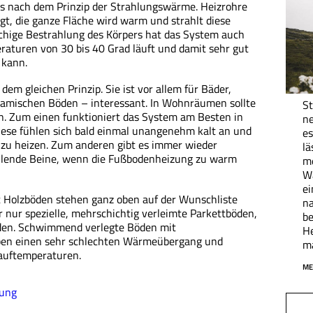
ls nach dem Prinzip der Strahlungswärme. Heizrohre
t, die ganze Fläche wird warm und strahlt diese
hige Bestrahlung des Körpers hat das System auch
eraturen von 30 bis 40 Grad läuft und damit sehr gut
 kann.
em gleichen Prinzip. Sie ist vor allem für Bäder,
ramischen Böden – interessant. In Wohnräumen sollte
St
n. Zum einen funktioniert das System am Besten in
ne
ese fühlen sich bald einmal unangenehm kalt an und
es
 zu heizen. Zum anderen gibt es immer wieder
lä
llende Beine, wenn die Fußbodenheizung zu warm
me
Wa
ei
 Holzböden stehen ganz oben auf der Wunschliste
na
r nur spezielle, mehrschichtig verleimte Parkettböden,
be
erden. Schwimmend verlegte Böden mit
H
ben einen sehr schlechten Wärmeübergang und
ma
lauftemperaturen.
ME
zung