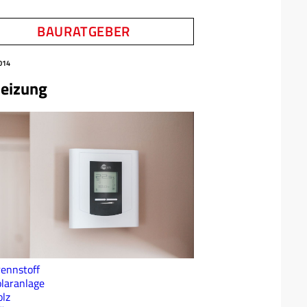
BAURATGEBER
014
eizung
ennstoff
laranlage
lz