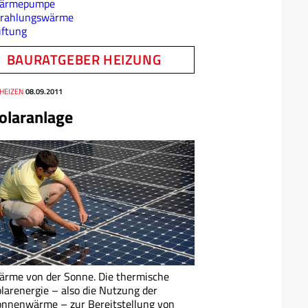
ärmepumpe
trahlungswärme
üftung
BAURATGEBER HEIZUNG
 HEIZEN
08.09.2011
olaranlage
rme von der Sonne. Die thermische
larenergie – also die Nutzung der
nnenwärme – zur Bereitstellung von