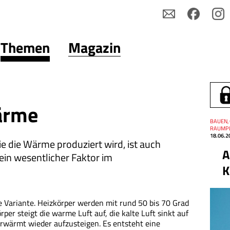
Themen
Magazin
ärme
Thema
BAUEN, 
Datum
RAUMP
18.06.2
e die Wärme produziert wird, ist auch
A
ein wesentlicher Faktor im
K
e Variante. Heizkörper werden mit rund 50 bis 70 Grad
r steigt die warme Luft auf, die kalte Luft sinkt auf
erwärmt wieder aufzusteigen. Es entsteht eine