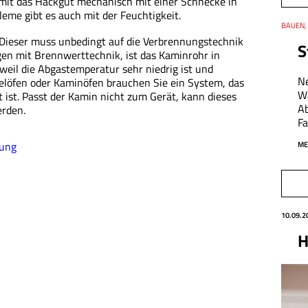
mit das Hackgut mechanisch mit einer Schnecke in
eme gibt es auch mit der Feuchtigkeit.
Thema
BAUEN,
Datum
 Dieser muss unbedingt auf die Verbrennungstechnik
S
en mit Brennwerttechnik, ist das Kaminrohr in
weil die Abgastemperatur sehr niedrig ist und
Ne
elöfen oder Kaminöfen brauchen Sie ein System, das
Wä
ist. Passt der Kamin nicht zum Gerät, kann dieses
Ab
erden.
Fa
zung
ME
Datum
10.09.2
H