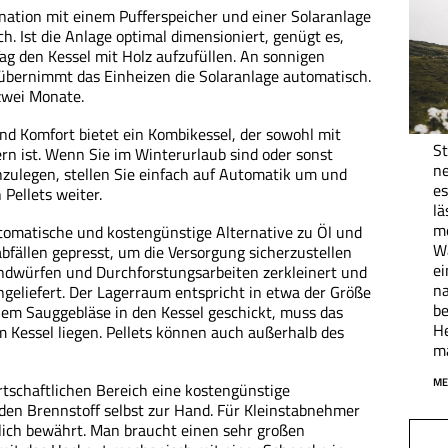
tion mit einem Pufferspeicher und einer Solaranlage
h. Ist die Anlage optimal dimensioniert, genügt es,
ag den Kessel mit Holz aufzufüllen. An sonnigen
 übernimmt das Einheizen die Solaranlage automatisch.
zwei Monate.
und Komfort bietet ein Kombikessel, der sowohl mit
St
ern ist. Wenn Sie im Winterurlaub sind oder sonst
ne
hzulegen, stellen Sie einfach auf Automatik um und
es
 Pellets weiter.
lä
me
utomatische und kostengünstige Alternative zu Öl und
Wa
bfällen gepresst, um die Versorgung sicherzustellen
ei
indwürfen und Durchforstungsarbeiten zerkleinert und
na
geliefert. Der Lagerraum entspricht in etwa der Größe
be
nem Sauggebläse in den Kessel geschickt, muss das
H
 Kessel liegen. Pellets können auch außerhalb des
ma
ME
tschaftlichen Bereich eine kostengünstige
den Brennstoff selbst zur Hand. Für Kleinstabnehmer
klich bewährt. Man braucht einen sehr großen