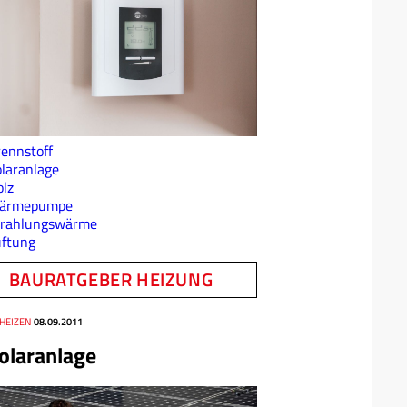
ennstoff
laranlage
lz
ärmepumpe
trahlungswärme
üftung
BAURATGEBER HEIZUNG
 HEIZEN
08.09.2011
olaranlage