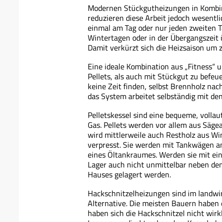
Modernen Stückgutheizungen in Kombina
reduzieren diese Arbeit jedoch wesentlic
einmal am Tag oder nur jeden zweiten T
Wintertagen oder in der Übergangszeit
Damit verkürzt sich die Heizsaison um 
Eine ideale Kombination aus „Fitness“ 
Pellets, als auch mit Stückgut zu befeu
keine Zeit finden, selbst Brennholz nac
das System arbeitet selbständig mit den
Pelletskessel sind eine bequeme, volla
Gas. Pellets werden vor allem aus Sägea
wird mittlerweile auch Restholz aus W
verpresst. Sie werden mit Tankwägen an
eines Öltankraumes. Werden sie mit ei
Lager auch nicht unmittelbar neben dem
Hauses gelagert werden.
Hackschnitzelheizungen sind im landwir
Alternative. Die meisten Bauern haben 
haben sich die Hackschnitzel nicht wir