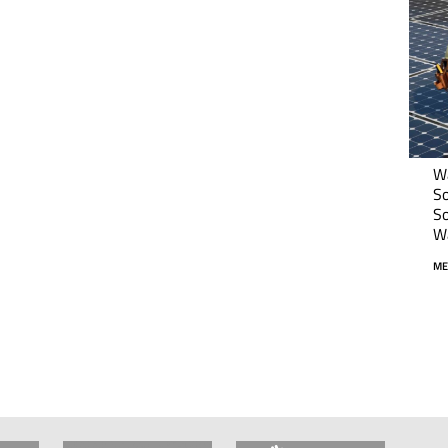
Wä
So
So
Wa
ME