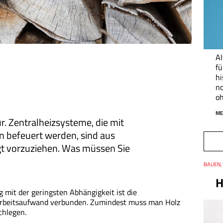
Al
fü
hi
no
oh
ME
r. Zentralheizsysteme, die mit
n befeuert werden, sind aus
gt vorzuziehen. Was müssen Sie
Thema
BAUEN, 
Datum
H
g mit der geringsten Abhängigkeit ist die
 Arbeitsaufwand verbunden. Zumindest muss man Holz
chlegen.