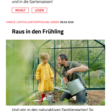
und in die Gartensaison!
INHALT
LESEN
Thema
FAMILIE, GARTEN, GARTENFRÜHLING, KINDER
Datum
09.03.2026
Raus in den Frühling
Und rein in den naturaktiven Familiengarten! So