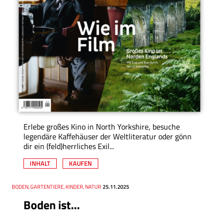
Erlebe großes Kino in North Yorkshire, besuche
legendäre Kaffehäuser der Weltliteratur oder gönn
dir ein (feld)herrliches Exil...
INHALT
KAUFEN
Thema
BODEN, GARTENTIERE, KINDER, NATUR
Datum
25.11.2025
Boden ist…